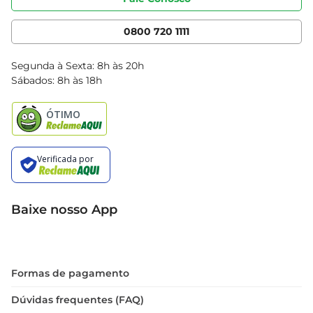
Nossas Lojas
Serviços
Cencosud Media
App Bretas
0800 720 1111
Clube Bretas
Blog Bretas
Segunda à Sexta: 8h às 20h
Black Friday
Sábados: 8h às 18h
Natal
Baixe nosso App
Formas de pagamento
Dúvidas frequentes (FAQ)