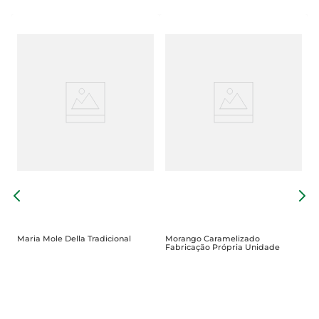
a
S
L
Maria Mole Della Tradicional
Morango Caramelizado
Fabricação Própria Unidade