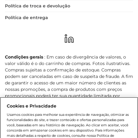
Política de troca e devolução
Política de entrega
Condições gerais
: Em caso de divergência de valores, o
valor válido é o do carrinho de compras. Fotos ilustrativas.
Compras sujeitas a confirmação de estoque. Compras
podem ser canceladas em caso de suspeita de fraude. A fim
de garantir o acesso de um maior número de clientes as
nossas promoções, a compra de produtos com preços
promocionais poderá ter sua quantidade limitada por
cliente. Os preços, ofertas e condições são exclusivos para
Cookies e Privacidade
o e-commerce e válidos durante o dia de hoje, podendo
sofrer alterações sem prévia notificação. Proibida a venda
Usamos cookies para melhorar sua experiência de navegação, otimizar as
funcionalidades do site, e trazer conteúdo e ofertas personalizadas para
de bebidas alcoólicas para menores de 18 anos, conforme
você, baseadas em seu histórico de navegação. Ao clicar em aceitar, você
Lei n.º 8069/90, art. 81, inciso II (Estatuto da Criança e do
concorda em armazenar cookies em seu dispositivo. Para informações
Adolescente). Preços e condições exclusivos para o
mais detalhadas a respeito de cookies, consulte nossa Política de