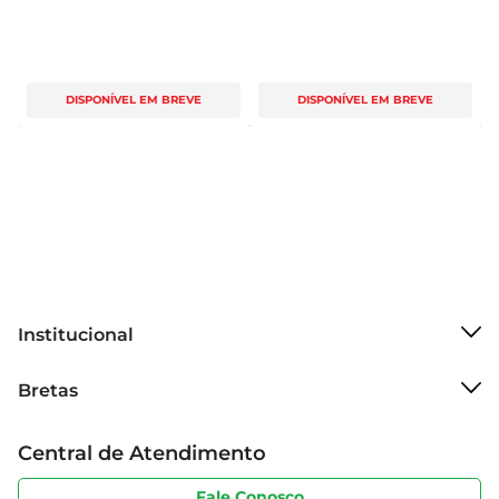
DISPONÍVEL EM BREVE
DISPONÍVEL EM BREVE
Institucional
Sobre o Bretas
Bretas
Grupo Cencosud
Trabalhe conosco
Cartão Bretas
Central de Atendimento
Sobre privacidade
Produtos Bretas
Portal do fornecedor
Código de ética
Fale Conosco