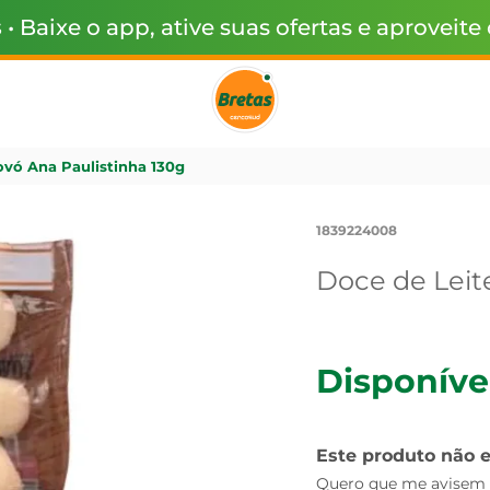
s
• Baixe o app, ative suas ofertas e aproveite
ovó Ana Paulistinha 130g
1839224008
Doce de Leit
Disponíve
Este produto não 
Quero que me avisem q