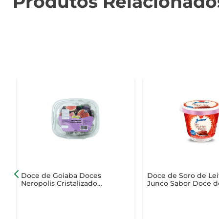
Produtos Relacionado
Doce de Goiaba Doces
Doce de Soro de Lei
Neropolis Cristalizado
Junco Sabor Doce d
Bandeja 200g
Liete c/ Chocolate P
400g