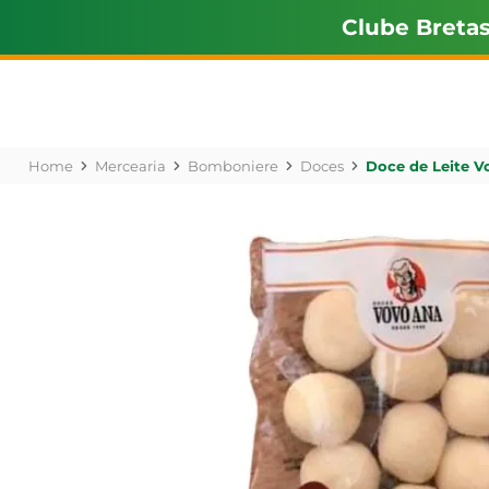
Clube Breta
Mercearia
Bomboniere
Doces
Doce de Leite V