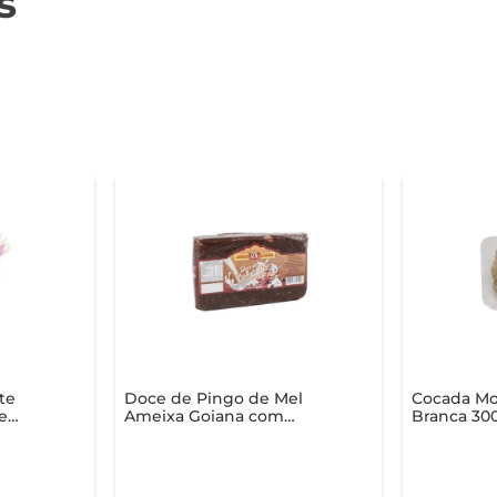
s
te
Doce de Pingo de Mel
Cocada Moi
e
Ameixa Goiana com
Branca 30
ote
Amendoim 400g