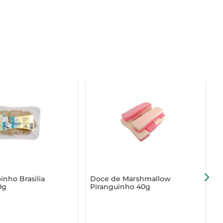
nho Brasilia
Doce de Marshmallow
P
0g
Piranguinho 40g
H