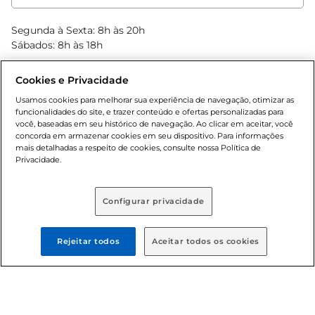
Clube Bretas
Blog Bretas
Segunda à Sexta: 8h às 20h
Black Friday
Sábados: 8h às 18h
Natal
Cookies e Privacidade
Usamos cookies para melhorar sua experiência de navegação, otimizar as
funcionalidades do site, e trazer conteúdo e ofertas personalizadas para
você, baseadas em seu histórico de navegação. Ao clicar em aceitar, você
concorda em armazenar cookies em seu dispositivo. Para informações
mais detalhadas a respeito de cookies, consulte nossa Política de
Privacidade.
Baixe nosso App
Configurar privacidade
Rejeitar todos
Aceitar todos os cookies
Formas de pagamento
Dúvidas frequentes (FAQ)
Política de troca e devolução