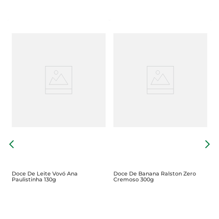
m
P
M
D
Doce De Leite Vovó Ana
Doce De Banana Ralston Zero
Paulistinha 130g
Cremoso 300g