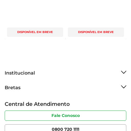
DISPONÍVEL EM BREVE
DISPONÍVEL EM BREVE
Institucional
Sobre o Bretas
Bretas
Grupo Cencosud
Trabalhe conosco
Cartão Bretas
Central de Atendimento
Sobre privacidade
Produtos Bretas
Portal do fornecedor
Código de ética
Fale Conosco
Nossas Lojas
Serviços
Cencosud Media
App Bretas
0800 720 1111