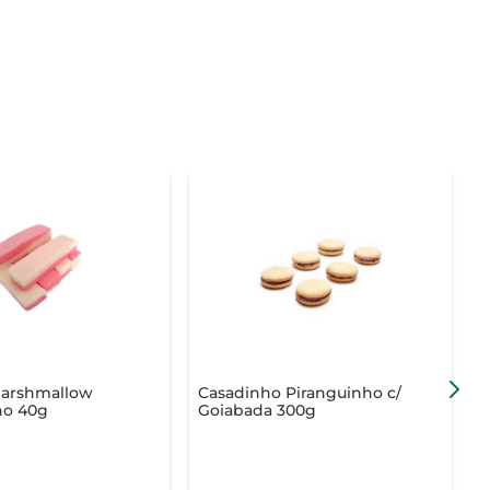
arshmallow
Casadinho Piranguinho c/
ho 40g
Goiabada 300g
P