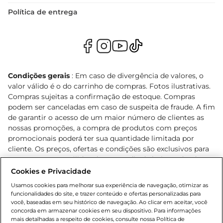
Política de entrega
Condições gerais
: Em caso de divergência de valores, o
valor válido é o do carrinho de compras. Fotos ilustrativas.
Compras sujeitas a confirmação de estoque. Compras
podem ser canceladas em caso de suspeita de fraude. A fim
de garantir o acesso de um maior número de clientes as
nossas promoções, a compra de produtos com preços
promocionais poderá ter sua quantidade limitada por
cliente. Os preços, ofertas e condições são exclusivos para
o e-commerce e válidos durante o dia de hoje, podendo
sofrer alterações sem prévia notificação. Proibida a venda
Cookies e Privacidade
de bebidas alcoólicas para menores de 18 anos, conforme
Usamos cookies para melhorar sua experiência de navegação, otimizar as
Lei n.º 8069/90, art. 81, inciso II (Estatuto da Criança e do
funcionalidades do site, e trazer conteúdo e ofertas personalizadas para
Adolescente). Preços e condições exclusivos para o
você, baseadas em seu histórico de navegação. Ao clicar em aceitar, você
concorda em armazenar cookies em seu dispositivo. Para informações
, podendo sofrer alterações sem aviso
www.bretas.com.br
mais detalhadas a respeito de cookies, consulte nossa Política de
prévio. O valor mínimo para as compras on-line é de R$