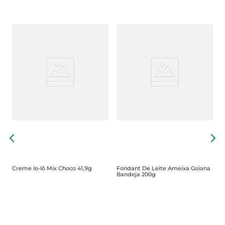
D
P
Creme Io-Iô Mix Choco 41,9g
Fondant De Leite Ameixa Goiana
Bandeja 200g