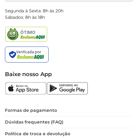
Clube Bretas
Blog Bretas
Segunda à Sexta: 8h às 20h
Black Friday
Sábados: 8h às 18h
Natal
Baixe nosso App
Formas de pagamento
Dúvidas frequentes (FAQ)
Política de troca e devolução