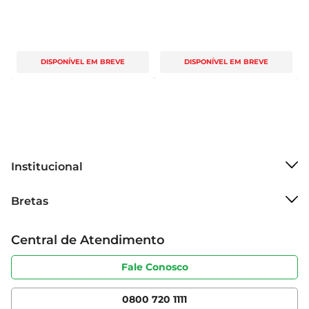
DISPONÍVEL EM BREVE
DISPONÍVEL EM BREVE
Institucional
Sobre o Bretas
Bretas
Grupo Cencosud
Trabalhe conosco
Cartão Bretas
Central de Atendimento
Sobre privacidade
Produtos Bretas
Portal do fornecedor
Código de ética
Fale Conosco
Nossas Lojas
Serviços
Cencosud Media
App Bretas
0800 720 1111