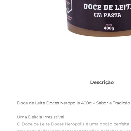
Descrição
Doce de Leite Doces Nerópolis 400g – Sabor e Tradição
Uma Delícia Irresistível  

O Doce de Leite Doces Nerópolis é uma opção perfeita p