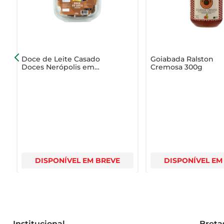
Experimente o Doce de Leite Doces Nerópolis e descu
Doce de Leite Casado
Goiabada Ralston
Doces Nerópolis em
Cremosa 300g
Pedaços Bandeja 200g
DISPONÍVEL EM BREVE
DISPONÍVEL EM
Institucional
Breta