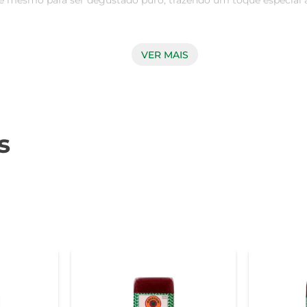
té mesmo para ser degustado puro, trazendo um toque especial 
ite Doces Nerópolis destaca-se pela sua textura suave e sabor 
VER MAIS
ra e carinho. É uma escolha que agrada tanto crianças quanto 
em diversas receitas. Seja para rechear bolos, tortas ou para cr
s
de qualquer prato. Além disso, pode ser servido em festas e 
ópolis, experimente combiná-lo com frutas frescas, como ba
tima opção para acompanhar café ou chá, proporcionando um mo
compartilhar ou para ter sempre à mão em casa. Armazenar em 