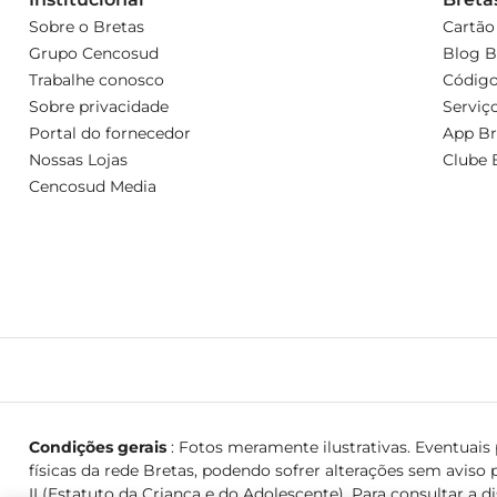
Sobre o Bretas
Cartão
Grupo Cencosud
Blog B
Trabalhe conosco
Código
Sobre privacidade
Serviç
Portal do fornecedor
App Br
Nossas Lojas
Clube 
Cencosud Media
Condições gerais
: Fotos meramente ilustrativas. Eventuais p
físicas da rede Bretas, podendo sofrer alterações sem aviso p
II (Estatuto da Criança e do Adolescente). Para consultar a d