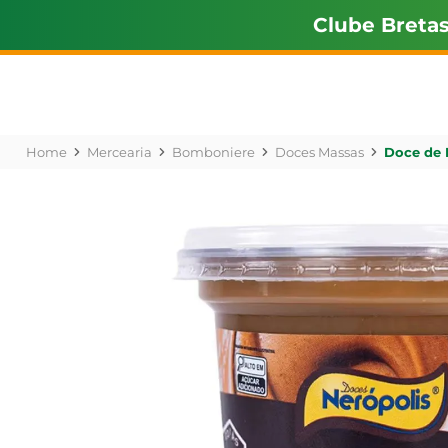
Clube Breta
Mercearia
Bomboniere
Doces Massas
Doce de 