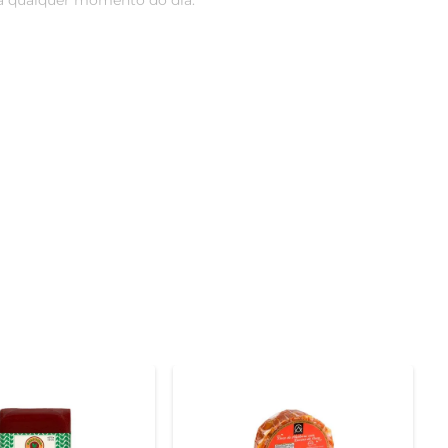
a qualquer momento do dia.

inconfundível. A receita tradicional garante que cada 
adultos, sendo uma excelente opção para sobremesas ou 
iar uma deliciosa calda sobre sorvetes, o Doce de Leite 
celebrações, encantando os convidados com seu sabor 
nanas ou morangos, ou ainda com queijos, criando um 
mento de indulgência e prazer.

local fresco e seco, longe da luz direta, garante a 