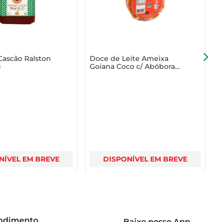
momentos especiais!
Cascão Ralston
Doce de Leite Ameixa
D
g
Goiana Coco c/ Abóbora
P
250g
NÍVEL EM BREVE
DISPONÍVEL EM BREVE
endimento
Baixe nosso App