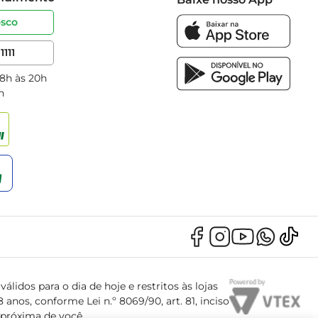
osco
1111
 8h às 20h
h
álidos para o dia de hoje e restritos às lojas
anos, conforme Lei n.º 8069/90, art. 81, inciso
s próxima de você.