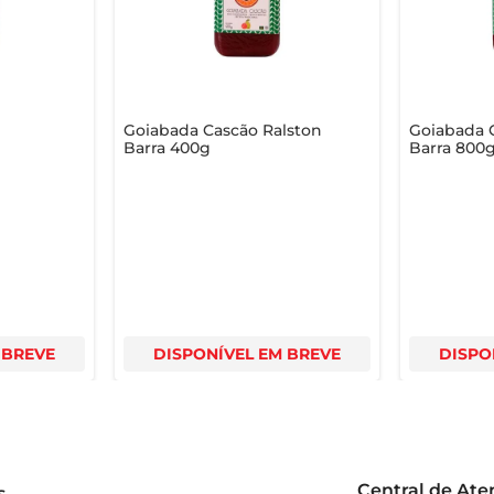
bra como um simples doce pode transformar suas refeições em 
Goiabada Cascão Ralston
Goiabada 
Barra 400g
Barra 800
 BREVE
DISPONÍVEL EM BREVE
DISPO
Central de At
s