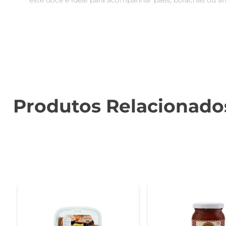
este doce é ideal para acompanhar pães, bolachas ou a
Qualidade e Sabor  

Produzido com ingredientes selecionados, o Doce de Le
colherada seja uma experiência única, repleta de doçu
lanches.

Versatilidade na Cozinha  

Este doce é extremamente versátil e pode ser utilizado 
Produtos Relacionado
Doces Nerópolis é um ingrediente que eleva o sabor 
marcante.

Sugestões de Uso  

Para aproveitar ao máximo o Doce de Leite Doces Ner
contraste de sabores que surpreende. Também é uma ó
Informações Técnicas  

O produto vem em uma embalagem de 400g, ideal para 
preservação de suas características por mais tempo. 
