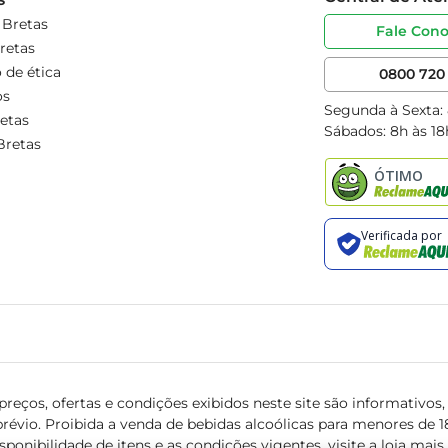
 Bretas
Fale Con
retas
 de ética
0800 720 
os
Segunda à Sexta:
etas
Sábados: 8h às 18
Bretas
reços, ofertas e condições exibidos neste site são informativos, v
révio. Proibida a venda de bebidas alcoólicas para menores de 18 
isponibilidade de itens e as condições vigentes, visite a loja mai