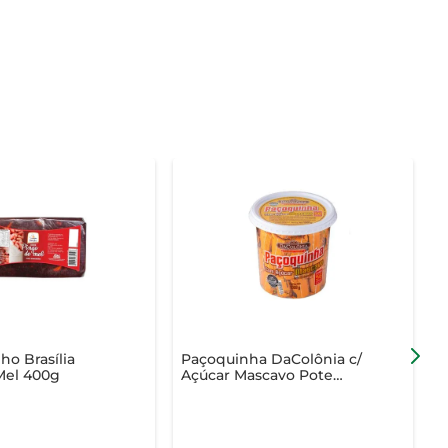
o Brasília
Paçoquinha DaColônia c/
C
Mel 400g
Açúcar Mascavo Pote
1.008g c/ 56 Unid de 18g
Cada