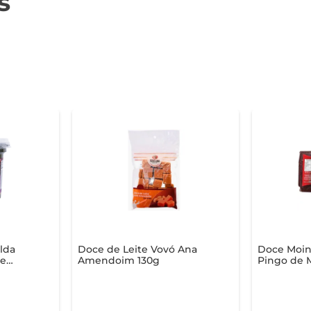
s
lda
Doce de Leite Vovó Ana
Doce Moinh
te
Amendoim 130g
Pingo de 