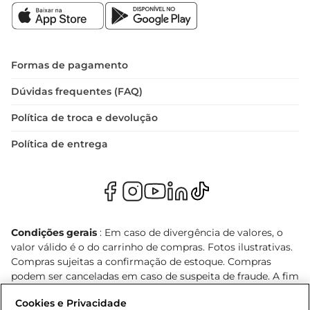
Formas de pagamento
Dúvidas frequentes (FAQ)
Política de troca e devolução
Política de entrega
Condições gerais
: Em caso de divergência de valores, o
valor válido é o do carrinho de compras. Fotos ilustrativas.
Compras sujeitas a confirmação de estoque. Compras
podem ser canceladas em caso de suspeita de fraude. A fim
de garantir o acesso de um maior número de clientes as
Cookies e Privacidade
nossas promoções, a compra de produtos com preços