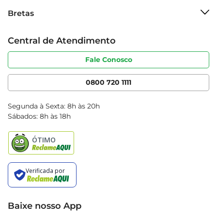
Sobre o Bretas
Bretas
Grupo Cencosud
Trabalhe conosco
Cartão Bretas
Central de Atendimento
Sobre privacidade
Produtos Bretas
Portal do fornecedor
Código de ética
Fale Conosco
Nossas Lojas
Serviços
Cencosud Media
App Bretas
0800 720 1111
Clube Bretas
Blog Bretas
Segunda à Sexta: 8h às 20h
Black Friday
Sábados: 8h às 18h
Natal
Baixe nosso App