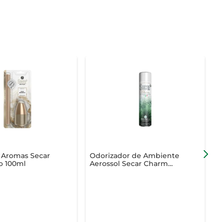
 Aromas Secar
Odorizador de Ambiente
S
o 100ml
Aerossol Secar Charm
e
Alecrim da Sicília 360ml