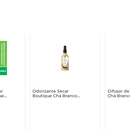
Ar
Odorizante Secar
Difusor de
se
Boutique Chá Branco
Chá Branc
Spray 120ml