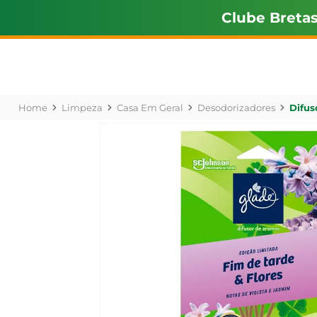
Clube Breta
Limpeza
Casa Em Geral
Desodorizadores
Difus