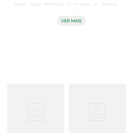
quem busca eficiência na limpeza de diversos 
tipos de superfícies. Com sua fórmula 
concentrada, ele remove a gordura e as sujeiras 
VER MAIS
mais difíceis, proporcionando um resultado 
impecável. Disponível em embalagem de 500ml, 
é perfeito para uso em casa, garantindo que suas 
louças e utensílios fiquem sempre limpos e livres 
de resíduos.

Versatilidade em cada gota  

Este detergente é altamente versátil e pode ser 
utilizado em diferentes ambientes, como na 
cozinha, no banheiro e até mesmo em superfícies 
de eletrodomésticos. Sua ação eficaz permite que 
você utilize uma quantidade menor, tornando a 
limpeza mais econômica e prática. Com Ypê 
Clear, você tem a certeza de que suas tarefas 
diárias de limpeza serão realizadas com facilidade 
e agilidade.
