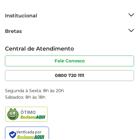
uso em qualquer lugar da casa.
Institucional
Sobre o Bretas
Bretas
Grupo Cencosud
Trabalhe conosco
Cartão Bretas
Central de Atendimento
Sobre privacidade
Produtos Bretas
Portal do fornecedor
Código de ética
Fale Conosco
Nossas Lojas
Serviços
Cencosud Media
App Bretas
0800 720 1111
Clube Bretas
Blog Bretas
Segunda à Sexta: 8h às 20h
Black Friday
Sábados: 8h às 18h
Natal