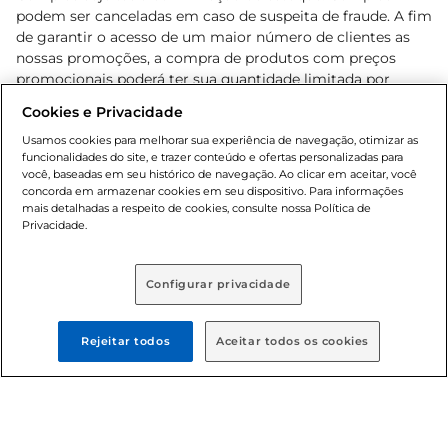
podem ser canceladas em caso de suspeita de fraude. A fim
de garantir o acesso de um maior número de clientes as
nossas promoções, a compra de produtos com preços
promocionais poderá ter sua quantidade limitada por
cliente. Os preços, ofertas e condições são exclusivos para
Cookies e Privacidade
o e-commerce e válidos durante o dia de hoje, podendo
sofrer alterações sem prévia notificação. Proibida a venda
Usamos cookies para melhorar sua experiência de navegação, otimizar as
funcionalidades do site, e trazer conteúdo e ofertas personalizadas para
de bebidas alcoólicas para menores de 18 anos, conforme
você, baseadas em seu histórico de navegação. Ao clicar em aceitar, você
Lei n.º 8069/90, art. 81, inciso II (Estatuto da Criança e do
concorda em armazenar cookies em seu dispositivo. Para informações
Adolescente). Preços e condições exclusivos para o
mais detalhadas a respeito de cookies, consulte nossa Política de
, podendo sofrer alterações sem aviso
Privacidade.
www.bretas.com.br
prévio. O valor mínimo para as compras on-line é de R$
80,00.
Configurar privacidade
© 2025 Copyright. Todos os direitos
reservados Bretas.
Rejeitar todos
Aceitar todos os cookies
Cencosud Brasil Comercial SA.CNPJ sob n°
39.346.861/0350-38 . Sediada na Av. das Nações Unidas,