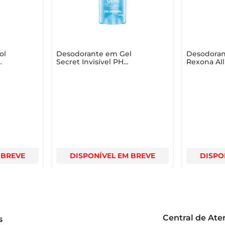
ol
Desodorante em Gel
Desodora
Secret Invisível PH
Rexona Al
ml
Balanced Lavender 45g
Active Fre
 BREVE
DISPONÍVEL EM BREVE
DISPO
Central de At
s