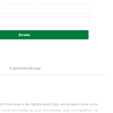
Enviar
Características
órmula leve e de rápida absorção, ele proporciona uma 
você em todas as suas atividades, seja no trabalho, na 