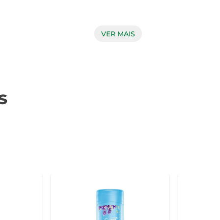
VER MAIS
 gel Secret Inv oferece uma proteção eficaz sem deixar resí
rtável. Além disso, a fórmula é dermatologicamente testada, 
s
 você utilize a quantidade ideal para cada ocasião. Com apen
deal para levar na bolsa ou na mochila, o desodorante é perf
 de 45g, compacta e fácil de transportar. Sua composição f
frescor e leveza. A aplicação é simples: basta aplicar uma cama