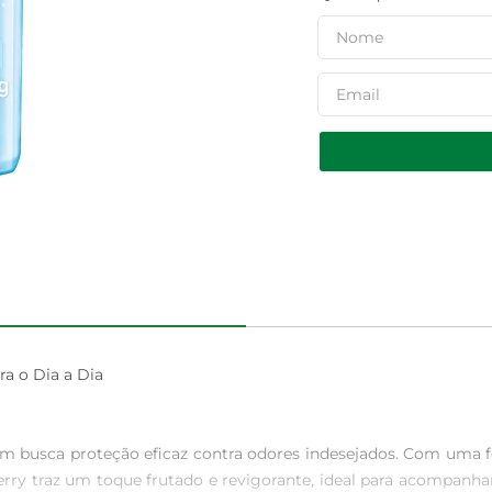
a o Dia a Dia

uem busca proteção eficaz contra odores indesejados. Com uma f
rry traz um toque frutado e revigorante, ideal para acompanhar 