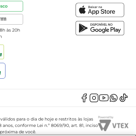
osco
1111
 8h às 20h
h
álidos para o dia de hoje e restritos às lojas
anos, conforme Lei n.º 8069/90, art. 81, inciso
s próxima de você.