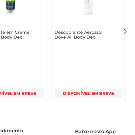
nte em Creme
Desodorante Aerossol
l Body Deo
Dove All Body Deo
A
sh 75g
Raspberry & Rose 150ml
C
C
NÍVEL EM BREVE
DISPONÍVEL EM BREVE
endimento
Baixe nosso App