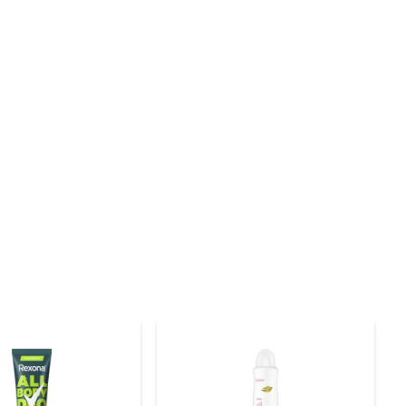
duos brancos na pele. Sua textura em gel se espalha 
proporcionando segurança e suavidade mesmo para peles 
as uma pequena quantidade, você já garante a proteção 
eito para quem tem uma rotina agitada e precisa de um 
oi cuidadosamente elaborada para proporcionar uma 
da fina nas axilas e sentir a diferença.