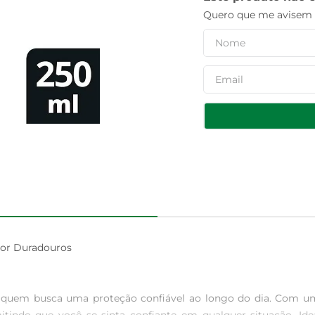
Quero que me avisem q
or Duradouros

a quem busca uma proteção confiável ao longo do dia. Com um