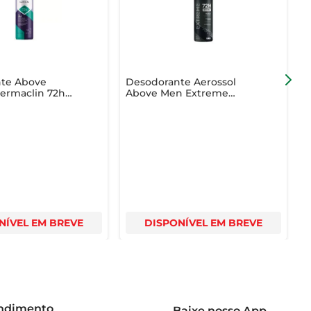
te Above
Desodorante Aerossol
D
Dermaclin 72h
Above Men Extreme
A
Women 150ml
Invisible Black 150ml
NÍVEL EM BREVE
DISPONÍVEL EM BREVE
endimento
Baixe nosso App