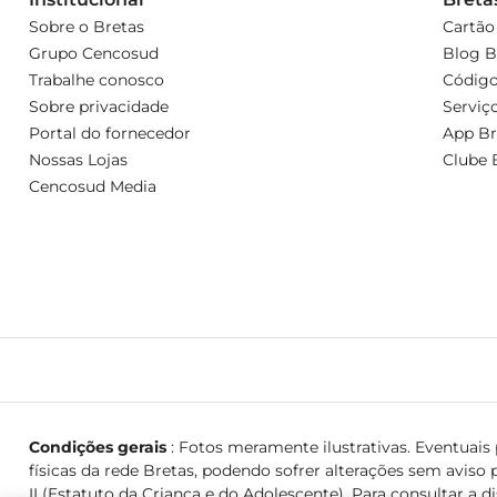
Sobre o Bretas
Cartão
Grupo Cencosud
Blog B
Trabalhe conosco
Código
Sobre privacidade
Serviç
Portal do fornecedor
App Br
Nossas Lojas
Clube 
Cencosud Media
Condições gerais
: Fotos meramente ilustrativas. Eventuais p
físicas da rede Bretas, podendo sofrer alterações sem aviso p
II (Estatuto da Criança e do Adolescente). Para consultar a d