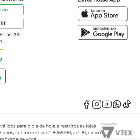
osco
1111
 8h às 20h
h
álidos para o dia de hoje e restritos às lojas
anos, conforme Lei n.º 8069/90, art. 81, inciso
s próxima de você.