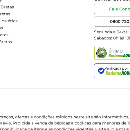
 Bretas
Fale Con
retas
 de ética
0800 720 
os
Segunda à Sexta:
etas
Sábados: 8h às 18
Bretas
reços, ofertas e condições exibidos neste site são informativos, v
révio. Proibida a venda de bebidas alcoólicas para menores de 18 
isponibilidade de itens e as condições vigentes, visite a loja mai