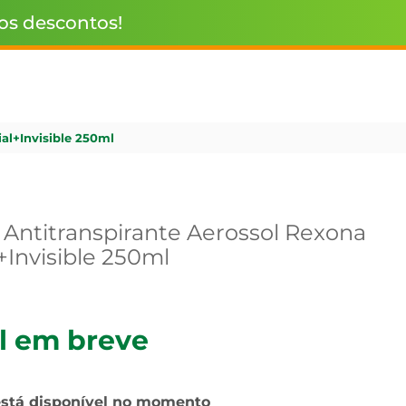
 os descontos!
al+Invisible 250ml
Antitranspirante Aerossol Rexona
+Invisible 250ml
l em breve
está disponível no momento