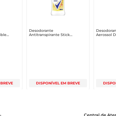
e
Desodorante
Desodoran
ible
Antitranspirante Stick
Aerossol 
Rexona Tropical Citrus
Clinical 
Dry 45g
 BREVE
DISPONÍVEL EM BREVE
DISPO
Central de At
s