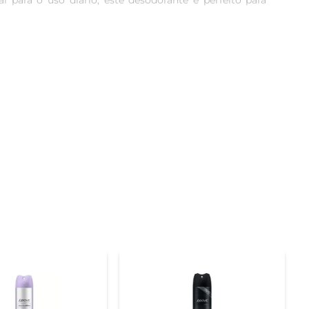
 para o uso diário, este desodorante é perfeito para 
ê seco e confortável. A aplicação é simples e rápida, 
ptar ao seu ritmo de vida, oferecendo proteção que se 
a. A experiência de uso é envolvente, fazendo com que 
um aroma que complementa seu estilo de vida.

em viagens ou o mantenha na bolsa, garantindo que a 
empre protegido.

e cerca de 15 cm. Evite aplicar em áreas irritadas ou 
ia com confiança.