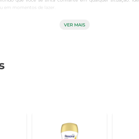
indo que você se sinta confiante em qualquer situação. Ideal
ou em momentos de lazer.

VER MAIS
ue ajuda a controlar a transpiração e a umidade, mantendo voc
em preocupações. O desodorante Rexona é projetado para se ada
s
xona Aerossol proporciona uma sensação de frescor que revigor
perfeita para quem valoriza não apenas a proteção, mas também 
 uso prolongado. Seu design prático permite que você o leve 
ficiente e cobre uma área maior, assegurando que você esteja s
 a pele limpa e seca, mantendo a embalagem a uma distância d
, proporcionando a proteção que você precisa para enfrentar o d