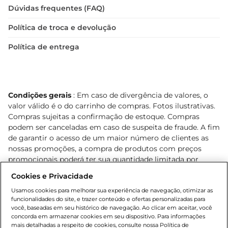
Dúvidas frequentes (FAQ)
Política de troca e devolução
Política de entrega
Condições gerais
: Em caso de divergência de valores, o
valor válido é o do carrinho de compras. Fotos ilustrativas.
Compras sujeitas a confirmação de estoque. Compras
podem ser canceladas em caso de suspeita de fraude. A fim
de garantir o acesso de um maior número de clientes as
nossas promoções, a compra de produtos com preços
promocionais poderá ter sua quantidade limitada por
cliente. Os preços, ofertas e condições são exclusivos para
Cookies e Privacidade
o e-commerce e válidos durante o dia de hoje, podendo
sofrer alterações sem prévia notificação. Proibida a venda
Usamos cookies para melhorar sua experiência de navegação, otimizar as
funcionalidades do site, e trazer conteúdo e ofertas personalizadas para
de bebidas alcoólicas para menores de 18 anos, conforme
você, baseadas em seu histórico de navegação. Ao clicar em aceitar, você
Lei n.º 8069/90, art. 81, inciso II (Estatuto da Criança e do
concorda em armazenar cookies em seu dispositivo. Para informações
Adolescente). Preços e condições exclusivos para o
mais detalhadas a respeito de cookies, consulte nossa Política de