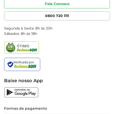
Portal do fornecedor
Código de ética
Fale Conosco
Nossas Lojas
Serviços
Cencosud Media
App Bretas
0800 720 1111
Clube Bretas
Blog Bretas
Segunda à Sexta: 8h às 20h
Black Friday
Sábados: 8h às 18h
Natal
Baixe nosso App
Formas de pagamento