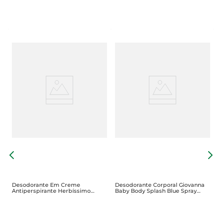
D
B
S
Desodorante Em Creme
Desodorante Corporal Giovanna
Antiperspirante Herbíssimo
Baby Body Splash Blue Spray
Lavanda Pote 55g
260ml