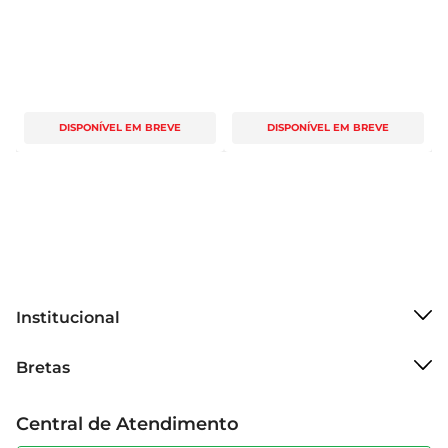
DISPONÍVEL EM BREVE
DISPONÍVEL EM BREVE
Institucional
Sobre o Bretas
Bretas
Grupo Cencosud
Trabalhe conosco
Cartão Bretas
Central de Atendimento
Sobre privacidade
Produtos Bretas