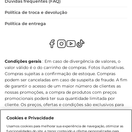
Dúvidas frequentes (FAQ)
Política de troca e devolução
Política de entrega
Condições gerais
: Em caso de divergência de valores, o
valor válido é o do carrinho de compras. Fotos ilustrativas.
Compras sujeitas a confirmação de estoque. Compras
podem ser canceladas em caso de suspeita de fraude. A fim
de garantir o acesso de um maior número de clientes as
nossas promoções, a compra de produtos com preços
promocionais poderá ter sua quantidade limitada por
cliente. Os preços, ofertas e condições são exclusivos para
o e-commerce e válidos durante o dia de hoje, podendo
sofrer alterações sem prévia notificação. Proibida a venda
Cookies e Privacidade
de bebidas alcoólicas para menores de 18 anos, conforme
Usamos cookies para melhorar sua experiência de navegação, otimizar as
Lei n.º 8069/90, art. 81, inciso II (Estatuto da Criança e do
funcionalidades do site, e trazer conteúdo e ofertas personalizadas para