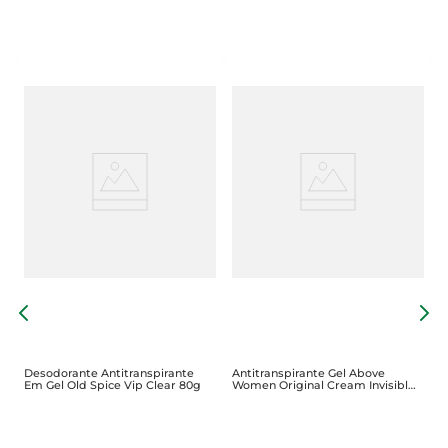
D
A
Desodorante Antitranspirante
Antitranspirante Gel Above
Em Gel Old Spice Vip Clear 80g
Women Original Cream Invisible
82g