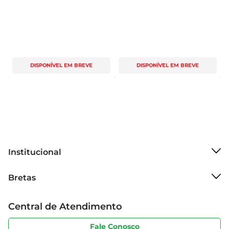
DISPONÍVEL EM BREVE
DISPONÍVEL EM BREVE
Institucional
Sobre o Bretas
Bretas
Grupo Cencosud
Trabalhe conosco
Cartão Bretas
Central de Atendimento
Sobre privacidade
Produtos Bretas
Portal do fornecedor
Código de ética
Fale Conosco