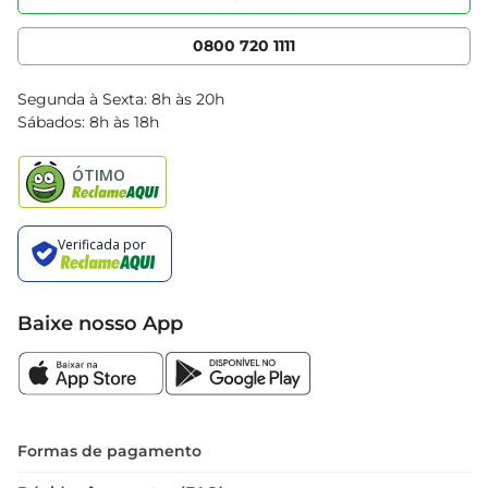
Nossas Lojas
Serviços
Cencosud Media
App Bretas
0800 720 1111
Clube Bretas
Blog Bretas
Segunda à Sexta: 8h às 20h
Black Friday
Sábados: 8h às 18h
Natal
Baixe nosso App
Formas de pagamento