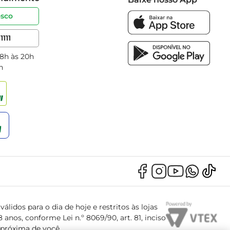
osco
1111
 8h às 20h
h
álidos para o dia de hoje e restritos às lojas
anos, conforme Lei n.º 8069/90, art. 81, inciso
s próxima de você.