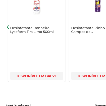
- Fragrância: Eucalipto  

- Uso: Desinfecção de superfícies em geral  

- Marca: Ypê  

Com o Desinfetante Ypê Bak, você garante uma limpeza 
Desinfetante Banheiro
Desinfetante Pinho 
Lysoform Tira Limo 500ml
Campos de
LavandaSqueeze 50
DISPONÍVEL EM BREVE
DISPONÍVEL EM
Institucional
Breta