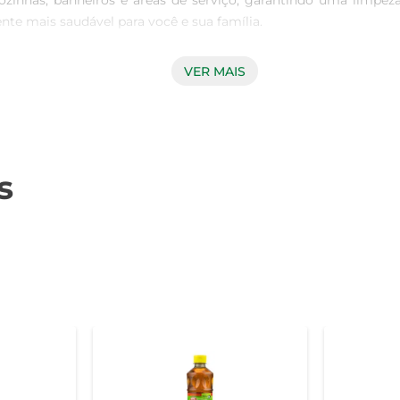
zinhas, banheiros e áreas de serviço, garantindo uma limpeza
e mais saudável para você e sua família.

VER MAIS
 a agradável fragrância de eucalipto, que deixa os ambientes c
as também uma forma de perfumar o espaço, criando uma atmos
asta diluí-lo em água conforme as instruções do rótulo e apli
s
 para uma limpeza eficaz, otimizando o uso do produto e gar
rança de seus produtos. O Desinfetante Ypê Bak é dermatologi
 animais de estimação. A confiança na marca e a eficácia do