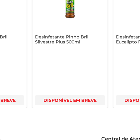
eficaz e um ambiente sempre fresco e agradável. Ideal para q
Bril
Desinfetante Pinho Bril
Desinfeta
Silvestre Plus 500ml
Eucalipto 
0ml
 BREVE
DISPONÍVEL EM BREVE
DISPO
Central de At
s