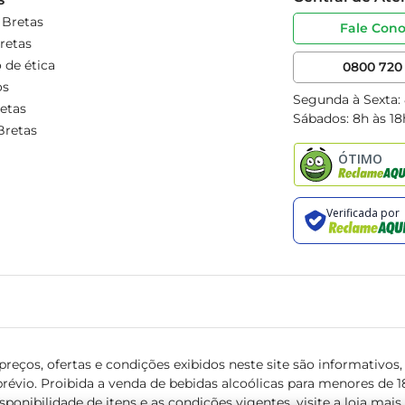
 Bretas
Fale Con
retas
 de ética
0800 720 
os
Segunda à Sexta:
etas
Sábados: 8h às 18
Bretas
reços, ofertas e condições exibidos neste site são informativos, v
révio. Proibida a venda de bebidas alcoólicas para menores de 18 
isponibilidade de itens e as condições vigentes, visite a loja mai