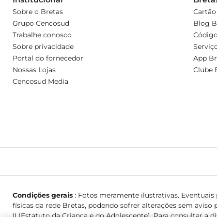
Sobre o Bretas
Cartão
Grupo Cencosud
Blog B
Trabalhe conosco
Código
Sobre privacidade
Serviç
Portal do fornecedor
App Br
Nossas Lojas
Clube 
Cencosud Media
Condições gerais
: Fotos meramente ilustrativas. Eventuais p
físicas da rede Bretas, podendo sofrer alterações sem aviso p
II (Estatuto da Criança e do Adolescente). Para consultar a d