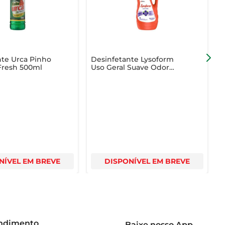
uem busca praticidade e qualidade em um único produto.
nte Urca Pinho
Desinfetante Lysoform
D
Fresh 500ml
Uso Geral Suave Odor
E
Frasco 2l
NÍVEL EM BREVE
DISPONÍVEL EM BREVE
endimento
Baixe nosso App