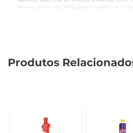
desinfetar superfícies em diversos ambientes, como co
eliminar germes e bactérias, proporcionando um ambient
Aroma Refrescante de Eucalipto  

Além de sua potente ação desinfetante, o Ypê Bak traz
torna o produto não apenas uma solução de limpeza, m
Fácil Aplicação e Uso  

O desinfetante Ypê Bak é extremamente fácil de usar. B
Produtos Relacionado
garante que uma pequena quantidade seja suficiente
manter a higiene dos ambientes.

Segurança e Confiabilidade  

A Ypê é uma marca reconhecida pela qualidade e segu
que o torna seguro para uso em lares com crianças e
prioriza a saúde e o bem-estar.

Especificações do Produto  

- Volume: 1 litro  
