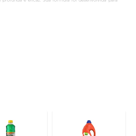
 profunda e eficaz. Sua fórmula foi desenvolvida para 
om um aroma fresco e revigorante. Essa característica 
fera mais agradável e acolhedora.

car nas superfícies desejadas. Sua fórmula concentrada 
antindo que você tenha sempre um aliado à mão para 
camente testado e não contém substâncias nocivas, o 
 produto fazem dele uma excelente escolha para quem 