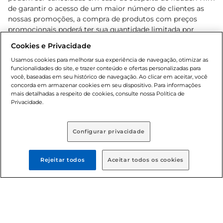
de garantir o acesso de um maior número de clientes as
nossas promoções, a compra de produtos com preços
promocionais poderá ter sua quantidade limitada por
cliente. Os preços, ofertas e condições são exclusivos para
Cookies e Privacidade
o e-commerce e válidos durante o dia de hoje, podendo
sofrer alterações sem prévia notificação. Proibida a venda
Usamos cookies para melhorar sua experiência de navegação, otimizar as
funcionalidades do site, e trazer conteúdo e ofertas personalizadas para
de bebidas alcoólicas para menores de 18 anos, conforme
você, baseadas em seu histórico de navegação. Ao clicar em aceitar, você
Lei n.º 8069/90, art. 81, inciso II (Estatuto da Criança e do
concorda em armazenar cookies em seu dispositivo. Para informações
Adolescente). Preços e condições exclusivos para o
mais detalhadas a respeito de cookies, consulte nossa Política de
, podendo sofrer alterações sem aviso
Privacidade.
www.bretas.com.br
prévio. O valor mínimo para as compras on-line é de R$
80,00.
Configurar privacidade
© 2025 Copyright. Todos os direitos
reservados Bretas.
Rejeitar todos
Aceitar todos os cookies
Cencosud Brasil Comercial SA.CNPJ sob n°
39.346.861/0350-38 . Sediada na Av. das Nações Unidas,
12.995, 21º andar, CEP: 04.578-000, Bairro Brooklin Paulista,