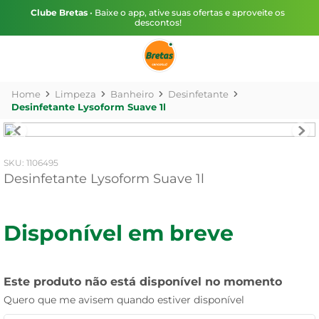
Clube Bretas
• Baixe o app, ative suas ofertas e aproveite os
descontos!
Limpeza
Banheiro
Desinfetante
Desinfetante Lysoform Suave 1l
:
1106495
Desinfetante Lysoform Suave 1l
Disponível em breve
Este produto não está disponível no momento
Quero que me avisem quando estiver disponível