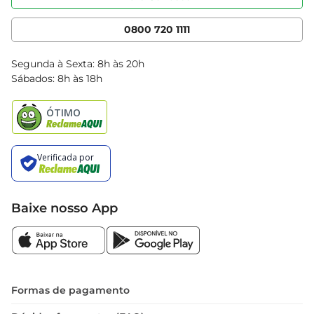
Nossas Lojas
Serviços
Cencosud Media
App Bretas
0800 720 1111
Clube Bretas
Blog Bretas
Segunda à Sexta: 8h às 20h
Black Friday
Sábados: 8h às 18h
Natal
Baixe nosso App
Formas de pagamento