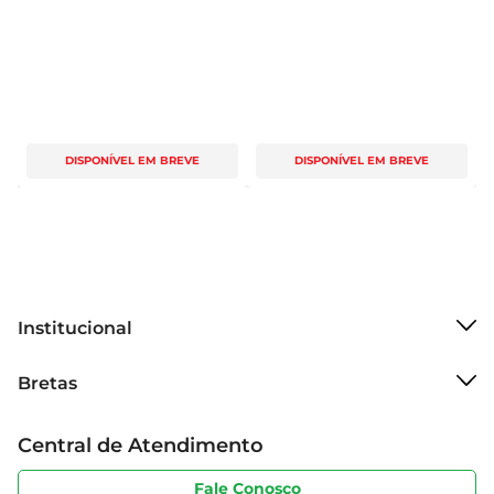
DISPONÍVEL EM BREVE
DISPONÍVEL EM BREVE
Institucional
Sobre o Bretas
Bretas
Grupo Cencosud
Trabalhe conosco
Cartão Bretas
Central de Atendimento
Sobre privacidade
Produtos Bretas
Portal do fornecedor
Código de ética
Fale Conosco