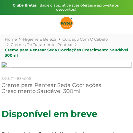
Clube Bretas
• Baixe o app, ative suas ofertas e aproveite os
descontos!
Higiene E Beleza
Cuidado Com O Cabelo
Cremes De Tratamento, Pentear
Creme para Pentear Seda Cocriações Crescimento Saudável
300ml
:
1114884006
Creme para Pentear Seda Cocriações
Crescimento Saudável 300ml
Disponível em breve