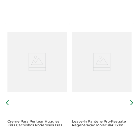
C
H
Creme Para Pentear Huggies
Leave-In Pantene Pro-Resgate
Kids Cachinhos Poderosos Frasco
Regeneração Molecular 150ml
360ml