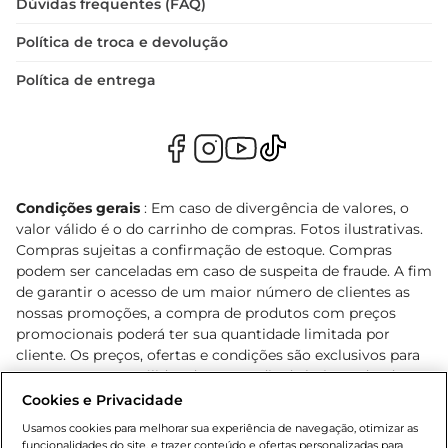
Dúvidas frequentes (FAQ)
Política de troca e devolução
Política de entrega
Condições gerais
: Em caso de divergência de valores, o
valor válido é o do carrinho de compras. Fotos ilustrativas.
Compras sujeitas a confirmação de estoque. Compras
podem ser canceladas em caso de suspeita de fraude. A fim
de garantir o acesso de um maior número de clientes as
nossas promoções, a compra de produtos com preços
promocionais poderá ter sua quantidade limitada por
cliente. Os preços, ofertas e condições são exclusivos para
o e-commerce e válidos durante o dia de hoje, podendo
sofrer alterações sem prévia notificação. Proibida a venda
Cookies e Privacidade
de bebidas alcoólicas para menores de 18 anos, conforme
Usamos cookies para melhorar sua experiência de navegação, otimizar as
Lei n.º 8069/90, art. 81, inciso II (Estatuto da Criança e do
funcionalidades do site, e trazer conteúdo e ofertas personalizadas para