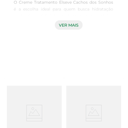
O Creme Tratamento Elseve Cachos dos Sonhos 
é a escolha ideal para quem busca hidratação 
profunda e definição perfeita para os cabelos 
cacheados. Com uma fórmula enriquecida, este 
VER MAIS
produto proporciona um cuidado especial, 
deixando os fios macios, brilhantes e cheios de 
vida. A embalagem de 300g é perfeita para uso 
diário, garantindo que seus cachos fiquem 
sempre bem tratados e saudáveis.

Fórmula Nutritiva e Eficaz  

Desenvolvido com ingredientes que nutrem e 
hidratam, o Creme Tratamento Elseve Cachos 
dos Sonhos atua diretamente na estrutura dos 
fios, ajudando a controlar o frizz e a manter a 
definição dos cachos por mais tempo. Sua 
textura leve e cremosa facilita a aplicação, 
permitindo que o produto seja absorvido 
rapidamente, sem deixar resíduos. Ideal para 