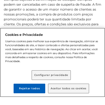
podem ser canceladas em caso de suspeita de fraude. A fim
de garantir o acesso de um maior número de clientes as
nossas promoções, a compra de produtos com preços
promocionais poderá ter sua quantidade limitada por
cliente. Os preços, ofertas e condições são exclusivos para
o e-commerce e válidos durante o dia de hoje, podendo
sofrer alterações sem prévia notificação. Proibida a venda
Cookies e Privacidade
de bebidas alcoólicas para menores de 18 anos, conforme
Usamos cookies para melhorar sua experiência de navegação, otimizar as
Lei n.º 8069/90, art. 81, inciso II (Estatuto da Criança e do
funcionalidades do site, e trazer conteúdo e ofertas personalizadas para
Adolescente). Preços e condições exclusivos para o
você, baseadas em seu histórico de navegação. Ao clicar em aceitar, você
concorda em armazenar cookies em seu dispositivo. Para informações
, podendo sofrer alterações sem aviso
www.bretas.com.br
mais detalhadas a respeito de cookies, consulte nossa Política de
prévio. O valor mínimo para as compras on-line é de R$
Privacidade.
80,00.
Configurar privacidade
© 2025 Copyright. Todos os direitos
reservados Bretas.
Rejeitar todos
Aceitar todos os cookies