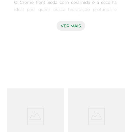
O Creme Pent Seda com ceramida é a escolha 
ideal para quem busca hidratação profunda e 
cuidado especial para os fios. Com uma fórmula 
leve e eficaz, este creme de 300ml proporciona 
VER MAIS
uma nutrição intensa, deixando o cabelo macio, 
brilhante e fácil de pentear. É perfeito para o uso 
diário, atendendo às necessidades de todos os 
tipos de cabelo, desde os mais lisos até os mais 
cacheados.

Tecnologia de Ceramida para Fortalecimento  

A ceramida é um ingrediente conhecido por suas 
propriedades de fortalecimento e reparação. Este 
creme atua na estrutura do cabelo, ajudando a 
restaurar a umidade e a proteger contra danos 
causados por fatores externos, como poluição e 
calor. Com o uso regular, você notará uma 
melhora significativa na saúde dos seus fios, que 
ficarão mais resistentes e com aspecto saudável.
