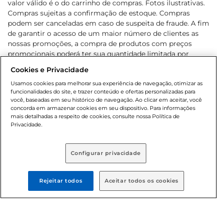
valor válido é o do carrinho de compras. Fotos ilustrativas.
Compras sujeitas a confirmação de estoque. Compras
podem ser canceladas em caso de suspeita de fraude. A fim
de garantir o acesso de um maior número de clientes as
nossas promoções, a compra de produtos com preços
promocionais poderá ter sua quantidade limitada por
cliente. Os preços, ofertas e condições são exclusivos para
Cookies e Privacidade
o e-commerce e válidos durante o dia de hoje, podendo
sofrer alterações sem prévia notificação. Proibida a venda
Usamos cookies para melhorar sua experiência de navegação, otimizar as
funcionalidades do site, e trazer conteúdo e ofertas personalizadas para
de bebidas alcoólicas para menores de 18 anos, conforme
você, baseadas em seu histórico de navegação. Ao clicar em aceitar, você
Lei n.º 8069/90, art. 81, inciso II (Estatuto da Criança e do
concorda em armazenar cookies em seu dispositivo. Para informações
Adolescente). Preços e condições exclusivos para o
mais detalhadas a respeito de cookies, consulte nossa Política de
, podendo sofrer alterações sem aviso
Privacidade.
www.bretas.com.br
prévio. O valor mínimo para as compras on-line é de R$
80,00.
Configurar privacidade
© 2025 Copyright. Todos os direitos
reservados Bretas.
Rejeitar todos
Aceitar todos os cookies
Cencosud Brasil Comercial SA.CNPJ sob n°