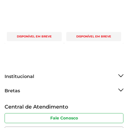
DISPONÍVEL EM BREVE
DISPONÍVEL EM BREVE
Institucional
Sobre o Bretas
Bretas
Grupo Cencosud
Trabalhe conosco
Cartão Bretas
Central de Atendimento
Sobre privacidade
Produtos Bretas
Portal do fornecedor
Código de ética
Fale Conosco
Nossas Lojas
Serviços