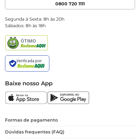
Cencosud Media
App Bretas
0800 720 1111
Clube Bretas
Blog Bretas
Segunda à Sexta: 8h às 20h
Black Friday
Sábados: 8h às 18h
Natal
Baixe nosso App
Formas de pagamento
Dúvidas frequentes (FAQ)