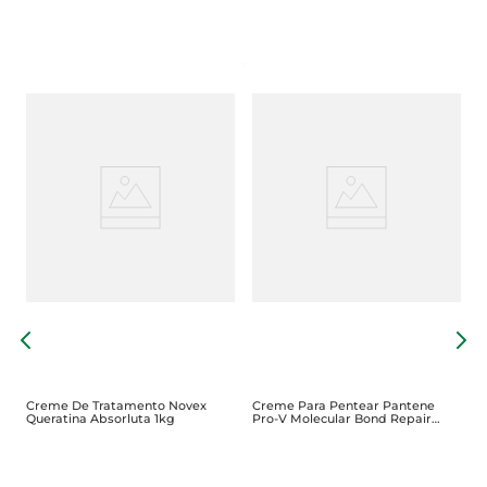
M
T
P
Creme De Tratamento Novex
Creme Para Pentear Pantene
Queratina Absorluta 1kg
Pro-V Molecular Bond Repair
Frasco 240g