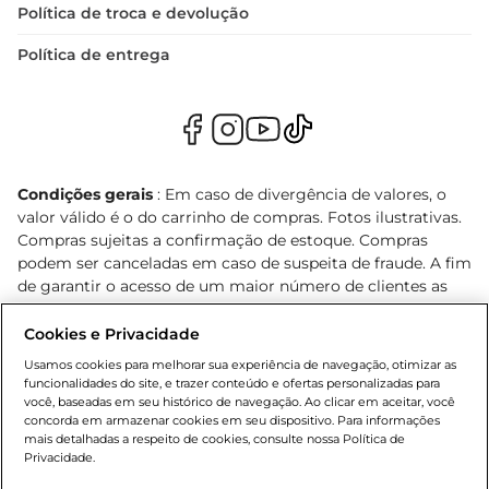
Política de troca e devolução
Política de entrega
Condições gerais
: Em caso de divergência de valores, o
valor válido é o do carrinho de compras. Fotos ilustrativas.
Compras sujeitas a confirmação de estoque. Compras
podem ser canceladas em caso de suspeita de fraude. A fim
de garantir o acesso de um maior número de clientes as
nossas promoções, a compra de produtos com preços
promocionais poderá ter sua quantidade limitada por
Cookies e Privacidade
cliente. Os preços, ofertas e condições são exclusivos para
Usamos cookies para melhorar sua experiência de navegação, otimizar as
o e-commerce e válidos durante o dia de hoje, podendo
funcionalidades do site, e trazer conteúdo e ofertas personalizadas para
sofrer alterações sem prévia notificação. Proibida a venda
você, baseadas em seu histórico de navegação. Ao clicar em aceitar, você
concorda em armazenar cookies em seu dispositivo. Para informações
de bebidas alcoólicas para menores de 18 anos, conforme
mais detalhadas a respeito de cookies, consulte nossa Política de
Lei n.º 8069/90, art. 81, inciso II (Estatuto da Criança e do
Privacidade.
Adolescente). Preços e condições exclusivos para o