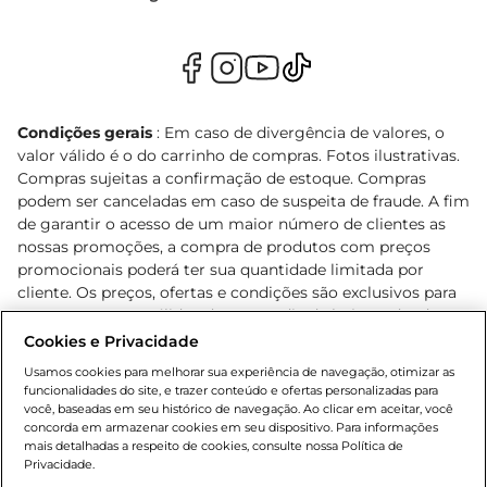
renovada e cheia de vida. Experimente e descubra 
a diferença que um bom cuidado noturno pode 
fazer na sua rotina de beleza!
Condições gerais
: Em caso de divergência de valores, o
valor válido é o do carrinho de compras. Fotos ilustrativas.
Compras sujeitas a confirmação de estoque. Compras
podem ser canceladas em caso de suspeita de fraude. A fim
de garantir o acesso de um maior número de clientes as
nossas promoções, a compra de produtos com preços
promocionais poderá ter sua quantidade limitada por
cliente. Os preços, ofertas e condições são exclusivos para
o e-commerce e válidos durante o dia de hoje, podendo
sofrer alterações sem prévia notificação. Proibida a venda
Cookies e Privacidade
de bebidas alcoólicas para menores de 18 anos, conforme
Usamos cookies para melhorar sua experiência de navegação, otimizar as
Lei n.º 8069/90, art. 81, inciso II (Estatuto da Criança e do
funcionalidades do site, e trazer conteúdo e ofertas personalizadas para
Adolescente). Preços e condições exclusivos para o
você, baseadas em seu histórico de navegação. Ao clicar em aceitar, você
concorda em armazenar cookies em seu dispositivo. Para informações
, podendo sofrer alterações sem aviso
www.bretas.com.br
mais detalhadas a respeito de cookies, consulte nossa Política de
prévio. O valor mínimo para as compras on-line é de R$
Privacidade.
80,00.