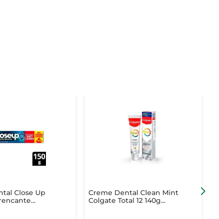
tal Close Up
Creme Dental Clean Mint
C
rencante
Colgate Total 12 140g
P
ioativa
Preço Especial
A
nticáries 150g
R