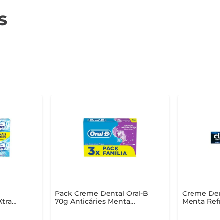
s
Pack Creme Dental Oral-B
Creme Den
Xtra
70g Anticáries Menta
Menta Ref
nid
Suave Escudo Antiaçúcar
Proteção B
70g com 3 Unid
Bloqueio A