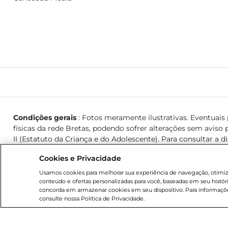
Condições gerais
: Fotos meramente ilustrativas. Eventuais p
físicas da rede Bretas, podendo sofrer alterações sem aviso p
II (Estatuto da Criança e do Adolescente). Para consultar a d
Cookies e Privacidade
© 2026 Copyright. Todos os direitos reservados Bretas.
Usamos cookies para melhorar sua experiência de navegação, otimizar
conteúdo e ofertas personalizadas para você, baseadas em seu histór
concorda em armazenar cookies em seu dispositivo. Para informaçõe
consulte nossa Política de Privacidade.
Cencosud Brasil Comercial SA.
CNPJ sob n° 39.346.861/035