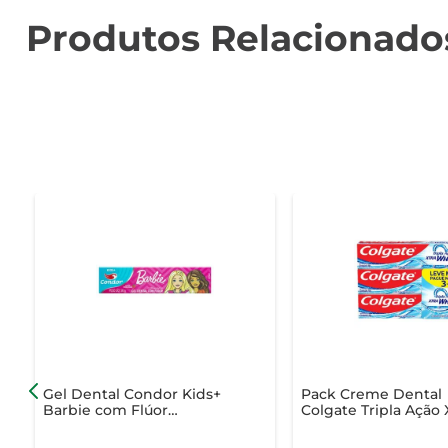
Produtos Relacionado
Gel Dental Condor Kids+
Pack Creme Dental
Barbie com Flúor
Colgate Tripla Ação 
Morango 50g
White 70g com 3 U
Leve + Pague -