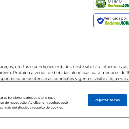
reços, ofertas e condições exibidos neste site são informativos, v
révio. Proibida a venda de bebidas alcoólicas para menores de 18 
isponibilidade de itens e as condições vigentes, visite a loja mai
 as funcionalidades do site, e trazer
Rejeitar todos
ico de navegação. Ao clicar em aceitar, você
s mais detalhadas a respeito de cookies,
0-38 . Sediada na Av. das Nações Unidas, 12.995, 21º andar, CEP: 04.578-000