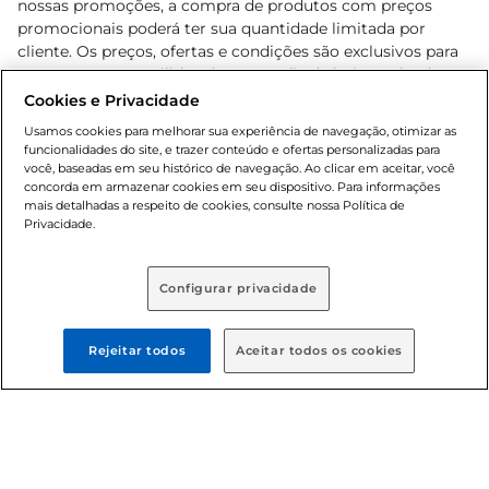
nossas promoções, a compra de produtos com preços
promocionais poderá ter sua quantidade limitada por
cliente. Os preços, ofertas e condições são exclusivos para
o e-commerce e válidos durante o dia de hoje, podendo
sofrer alterações sem prévia notificação. Proibida a venda
Cookies e Privacidade
de bebidas alcoólicas para menores de 18 anos, conforme
Usamos cookies para melhorar sua experiência de navegação, otimizar as
Lei n.º 8069/90, art. 81, inciso II (Estatuto da Criança e do
funcionalidades do site, e trazer conteúdo e ofertas personalizadas para
Adolescente). Preços e condições exclusivos para o
você, baseadas em seu histórico de navegação. Ao clicar em aceitar, você
concorda em armazenar cookies em seu dispositivo. Para informações
, podendo sofrer alterações sem aviso
www.bretas.com.br
mais detalhadas a respeito de cookies, consulte nossa Política de
prévio. O valor mínimo para as compras on-line é de R$
Privacidade.
80,00.
Configurar privacidade
© 2025 Copyright. Todos os direitos
reservados Bretas.
Rejeitar todos
Aceitar todos os cookies
Cencosud Brasil Comercial SA.CNPJ sob n°
39.346.861/0350-38 . Sediada na Av. das Nações Unidas,
12.995, 21º andar, CEP: 04.578-000, Bairro Brooklin Paulista,