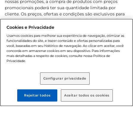
nossas promoções, a compra de produtos com preços
promocionais poderá ter sua quantidade limitada por
cliente. Os preços, ofertas e condições são exclusivos para
o e-commerce e válidos durante o dia de hoje, podendo
sofrer alterações sem prévia notificação. Proibida a venda
Cookies e Privacidade
de bebidas alcoólicas para menores de 18 anos, conforme
Usamos cookies para melhorar sua experiência de navegação, otimizar as
Lei n.º 8069/90, art. 81, inciso II (Estatuto da Criança e do
funcionalidades do site, e trazer conteúdo e ofertas personalizadas para
Adolescente). Preços e condições exclusivos para o
você, baseadas em seu histórico de navegação. Ao clicar em aceitar, você
concorda em armazenar cookies em seu dispositivo. Para informações
, podendo sofrer alterações sem aviso
www.bretas.com.br
mais detalhadas a respeito de cookies, consulte nossa Política de
prévio. O valor mínimo para as compras on-line é de R$
Privacidade.
80,00.
Configurar privacidade
© 2025 Copyright. Todos os direitos
reservados Bretas.
Rejeitar todos
Aceitar todos os cookies
Cencosud Brasil Comercial SA.CNPJ sob n°
39.346.861/0350-38 . Sediada na Av. das Nações Unidas,
12.995, 21º andar, CEP: 04.578-000, Bairro Brooklin Paulista,