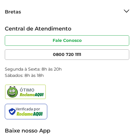
momentos de prazer e sabor em cada garfada.
Sobre o Bretas
Bretas
Grupo Cencosud
Trabalhe conosco
Cartão Bretas
Central de Atendimento
Sobre privacidade
Produtos Bretas
Portal do fornecedor
Código de ética
Fale Conosco
Nossas Lojas
Serviços
Cencosud Media
App Bretas
0800 720 1111
Clube Bretas
Blog Bretas
Segunda à Sexta: 8h às 20h
Black Friday
Sábados: 8h às 18h
Natal
Baixe nosso App