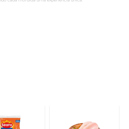
ndo cada mordida uma experiência única.

ladares. O processo IQF (Individual Quick Freezing) 
 Isso significa que você pode desfrutar de um produto 
xinhas de asa Seara se adaptam a diferentes receitas e 
praticidade de ter um produto congelado à disposição 
 se encaixa perfeitamente na rotina da sua família. 