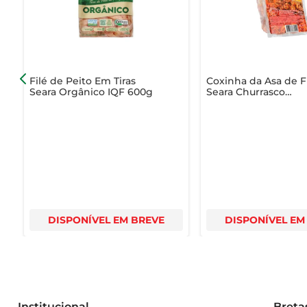
Aproveite para criar momentos especiais à mesa com es
Filé de Peito Em Tiras
Coxinha da Asa de 
Seara Orgânico IQF 600g
Seara Churrasco
Temperada Congela
800g
DISPONÍVEL EM BREVE
DISPONÍVEL EM
Institucional
Breta