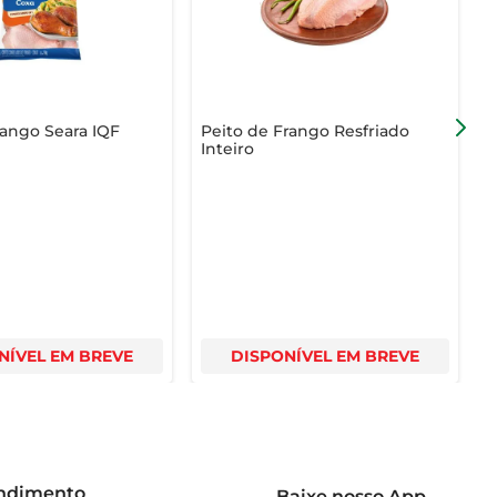
ango Seara IQF
Peito de Frango Resfriado
C
Inteiro
B
NÍVEL EM BREVE
DISPONÍVEL EM BREVE
endimento
Baixe nosso App