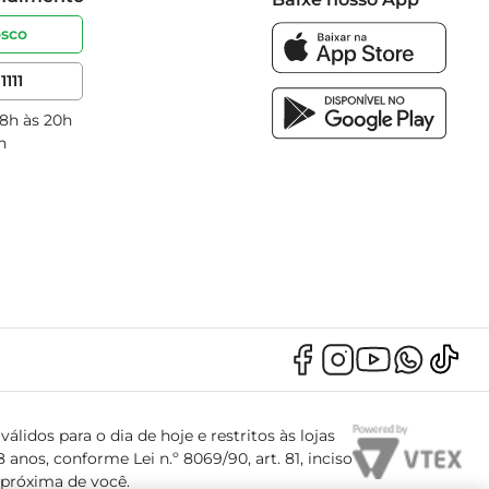
osco
1111
 8h às 20h
h
álidos para o dia de hoje e restritos às lojas
anos, conforme Lei n.º 8069/90, art. 81, inciso
s próxima de você.