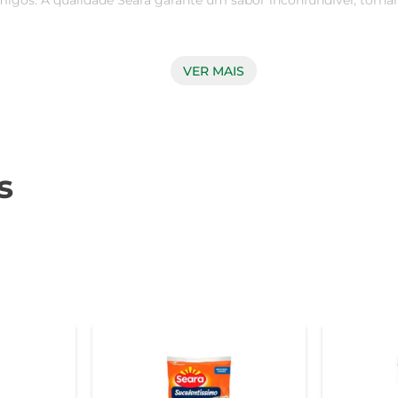
amigos. A qualidade Seara garante um sabor inconfundível, torna
roporcionando um gosto irresistível que agrada a todos os pa
VER MAIS
as originais, como textura e sabor, mesmo após o congelamento.
ado de diversas formas. Seja assada, frita ou grelhada, as co
s
ntar descontraído ou até mesmo como aperitivo em festas. A 
ções saborosas em pouco tempo.

arantia de um produto de qualidade, saboroso e prático, que