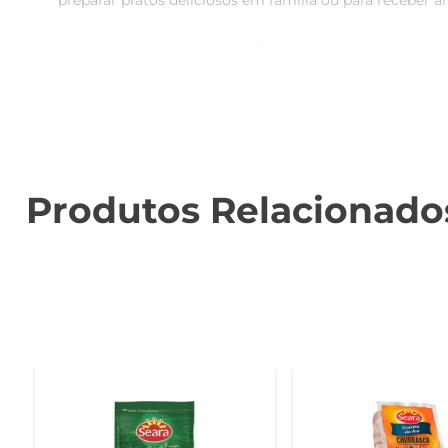
preparar pratos deliciosos em família ou para receber 
Qualidade e Sabor em Cada Peça  

As coxinhas de asa são cuidadosamente temperadas, p
assegura que cada coxinha mantenha suas característic
fresco e saboroso, sempre que desejar.

Versatilidade na Cozinha  

Esse produto é extremamente versátil e pode ser prepar
Produtos Relacionado
ocasiões. São perfeitas para um lanche rápido, um ja
facilita o dia a dia, permitindo que você prepare refei
Informações Técnicas  

- Peso: 1kg  

- Tipo: Coxinha de asa temperada  

- Método de congelamento: IQF  

- Marca: Seara  

Com a Coxinha Asa Seara Temperada IQF, você tem a g