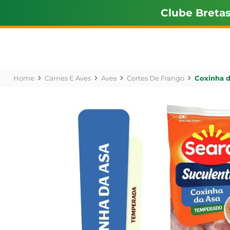
Clube Breta
Carnes E Aves
Aves
Cortes De Frango
Coxinha d