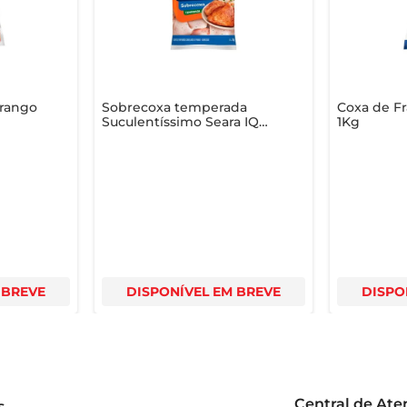
sa deliciosa opção!
Frango
Sobrecoxa temperada
Coxa de Fr
Suculentíssimo Seara IQF
1Kg
da
1Kg
 BREVE
DISPONÍVEL EM BREVE
DISPO
Central de At
s