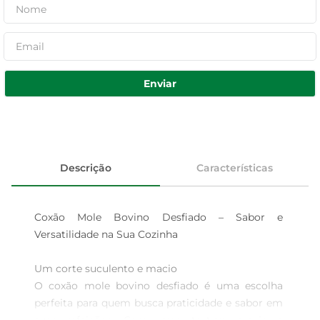
Enviar
Descrição
Características
Coxão Mole Bovino Desfiado – Sabor e 
Versatilidade na Sua Cozinha

Um corte suculento e macio  

O coxão mole bovino desfiado é uma escolha 
perfeita para quem busca praticidade e sabor em 