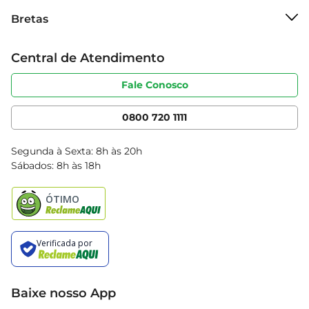
Sobre o Bretas
Bretas
Grupo Cencosud
Trabalhe conosco
Cartão Bretas
Central de Atendimento
Sobre privacidade
Produtos Bretas
Portal do fornecedor
Código de ética
Fale Conosco
Nossas Lojas
Serviços
Cencosud Media
App Bretas
0800 720 1111
Clube Bretas
Blog Bretas
Segunda à Sexta: 8h às 20h
Black Friday
Sábados: 8h às 18h
Natal
Baixe nosso App