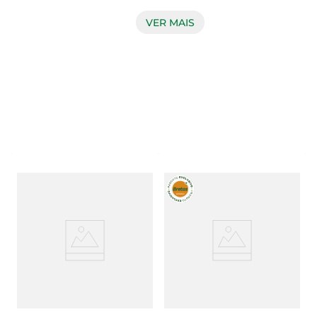
suas refeições. Com uma textura macia e 
suculenta, esse corte é ideal para diversas 
VER MAIS
preparações, desde um delicioso molho para 
massas até um recheio saboroso para tortas e 
sanduíches. A carne é proveniente de bovinos 
selecionados, garantindo qualidade e frescor em 
cada porção.

Preparação e uso versátil  

Esse produto é extremamente versátil e pode ser 
utilizado em diversas receitas. Seja em um prato 
principal, como um estrogonofe, ou em 
acompanhamentos, como uma farofa, o coxão 
mole desfiado se destaca pela facilidade de 
preparo. Ele pode ser cozido, assado ou até 
mesmo grelhado, permitindo que você explore 
diferentes técnicas culinárias e crie pratos que 
agradam a todos os paladares.
