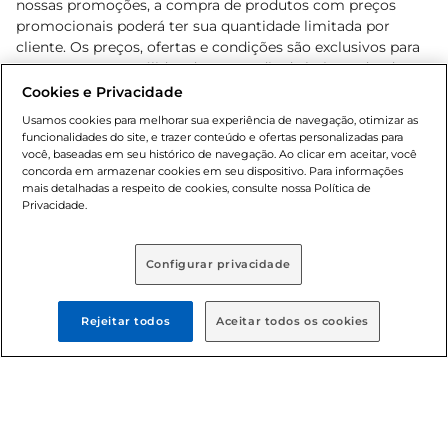
nossas promoções, a compra de produtos com preços
promocionais poderá ter sua quantidade limitada por
cliente. Os preços, ofertas e condições são exclusivos para
o e-commerce e válidos durante o dia de hoje, podendo
sofrer alterações sem prévia notificação. Proibida a venda
Cookies e Privacidade
de bebidas alcoólicas para menores de 18 anos, conforme
Usamos cookies para melhorar sua experiência de navegação, otimizar as
Lei n.º 8069/90, art. 81, inciso II (Estatuto da Criança e do
funcionalidades do site, e trazer conteúdo e ofertas personalizadas para
Adolescente). Preços e condições exclusivos para o
você, baseadas em seu histórico de navegação. Ao clicar em aceitar, você
concorda em armazenar cookies em seu dispositivo. Para informações
, podendo sofrer alterações sem aviso
www.bretas.com.br
mais detalhadas a respeito de cookies, consulte nossa Política de
prévio. O valor mínimo para as compras on-line é de R$
Privacidade.
80,00.
Configurar privacidade
© 2025 Copyright. Todos os direitos
reservados Bretas.
Rejeitar todos
Aceitar todos os cookies
Cencosud Brasil Comercial SA.CNPJ sob n°
39.346.861/0350-38 . Sediada na Av. das Nações Unidas,
12.995, 21º andar, CEP: 04.578-000, Bairro Brooklin Paulista,