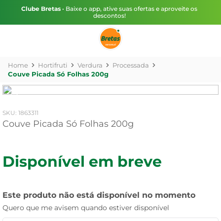
Clube Bretas
• Baixe o app, ative suas ofertas e aproveite os
descontos!
Hortifruti
Verdura
Processada
Couve Picada Só Folhas 200g
:
1863311
Couve Picada Só Folhas 200g
Disponível em breve
Este produto não está disponível no momento
Quero que me avisem quando estiver disponível