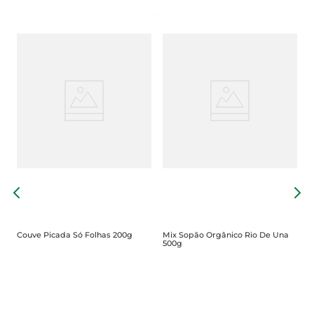
S
U
Couve Picada Só Folhas 200g
Mix Sopão Orgânico Rio De Una
500g