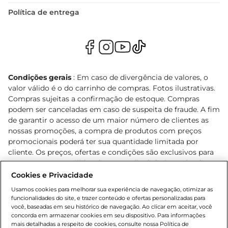
Política de entrega
Condições gerais
: Em caso de divergência de valores, o
valor válido é o do carrinho de compras. Fotos ilustrativas.
Compras sujeitas a confirmação de estoque. Compras
podem ser canceladas em caso de suspeita de fraude. A fim
de garantir o acesso de um maior número de clientes as
nossas promoções, a compra de produtos com preços
promocionais poderá ter sua quantidade limitada por
cliente. Os preços, ofertas e condições são exclusivos para
o e-commerce e válidos durante o dia de hoje, podendo
sofrer alterações sem prévia notificação. Proibida a venda
Cookies e Privacidade
de bebidas alcoólicas para menores de 18 anos, conforme
Usamos cookies para melhorar sua experiência de navegação, otimizar as
Lei n.º 8069/90, art. 81, inciso II (Estatuto da Criança e do
funcionalidades do site, e trazer conteúdo e ofertas personalizadas para
Adolescente). Preços e condições exclusivos para o
você, baseadas em seu histórico de navegação. Ao clicar em aceitar, você
concorda em armazenar cookies em seu dispositivo. Para informações
, podendo sofrer alterações sem aviso
www.bretas.com.br
mais detalhadas a respeito de cookies, consulte nossa Política de
prévio. O valor mínimo para as compras on-line é de R$