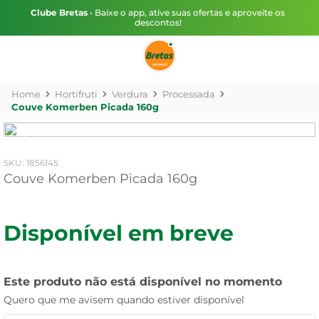
Clube Bretas
• Baixe o app, ative suas ofertas e aproveite os
descontos!
Hortifruti
Verdura
Processada
Couve Komerben Picada 160g
:
1856145
Couve Komerben Picada 160g
Disponível em breve
Este produto não está disponível no momento
Quero que me avisem quando estiver disponível