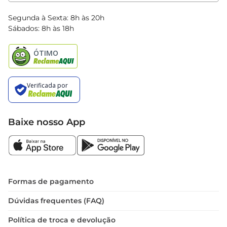
Clube Bretas
Blog Bretas
Segunda à Sexta: 8h às 20h
Black Friday
Sábados: 8h às 18h
Natal
Baixe nosso App
Formas de pagamento
Dúvidas frequentes (FAQ)
Política de troca e devolução