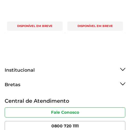
DISPONÍVEL EM BREVE
DISPONÍVEL EM BREVE
Institucional
Sobre o Bretas
Bretas
Grupo Cencosud
Trabalhe conosco
Cartão Bretas
Central de Atendimento
Sobre privacidade
Produtos Bretas
Portal do fornecedor
Código de ética
Fale Conosco
Nossas Lojas
Serviços
Cencosud Media
App Bretas
0800 720 1111