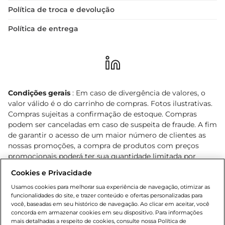
Política de troca e devolução
Política de entrega
Condições gerais
: Em caso de divergência de valores, o
valor válido é o do carrinho de compras. Fotos ilustrativas.
Compras sujeitas a confirmação de estoque. Compras
podem ser canceladas em caso de suspeita de fraude. A fim
de garantir o acesso de um maior número de clientes as
nossas promoções, a compra de produtos com preços
promocionais poderá ter sua quantidade limitada por
cliente. Os preços, ofertas e condições são exclusivos para
Cookies e Privacidade
o e-commerce e válidos durante o dia de hoje, podendo
sofrer alterações sem prévia notificação. Proibida a venda
Usamos cookies para melhorar sua experiência de navegação, otimizar as
funcionalidades do site, e trazer conteúdo e ofertas personalizadas para
de bebidas alcoólicas para menores de 18 anos, conforme
você, baseadas em seu histórico de navegação. Ao clicar em aceitar, você
Lei n.º 8069/90, art. 81, inciso II (Estatuto da Criança e do
concorda em armazenar cookies em seu dispositivo. Para informações
Adolescente). Preços e condições exclusivos para o
mais detalhadas a respeito de cookies, consulte nossa Política de