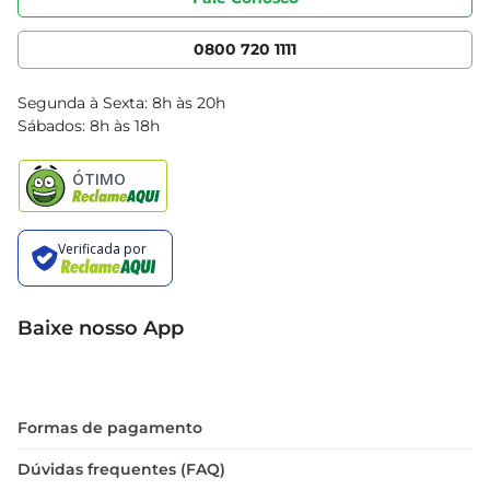
Nossas Lojas
Serviços
Cencosud Media
App Bretas
0800 720 1111
Clube Bretas
Blog Bretas
Segunda à Sexta: 8h às 20h
Black Friday
Sábados: 8h às 18h
Natal
Baixe nosso App
Formas de pagamento
Dúvidas frequentes (FAQ)