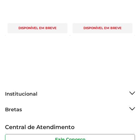
DISPONÍVEL EM BREVE
DISPONÍVEL EM BREVE
Institucional
Sobre o Bretas
Bretas
Grupo Cencosud
Trabalhe conosco
Cartão Bretas
Central de Atendimento
Sobre privacidade
Produtos Bretas
Portal do fornecedor
Código de ética
Fale Conosco