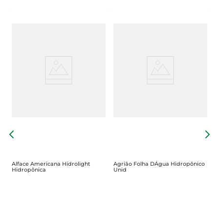
S
Alface Americana Hidrolight
Agrião Folha DÁgua Hidropônico
Hidropônica
Unid