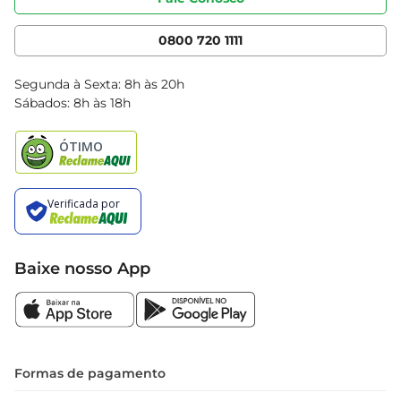
Nossas Lojas
Serviços
Cencosud Media
App Bretas
0800 720 1111
Clube Bretas
Blog Bretas
Segunda à Sexta: 8h às 20h
Black Friday
Sábados: 8h às 18h
Natal
Baixe nosso App
Formas de pagamento