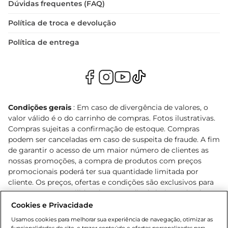
Dúvidas frequentes (FAQ)
Política de troca e devolução
Política de entrega
Condições gerais
: Em caso de divergência de valores, o
valor válido é o do carrinho de compras. Fotos ilustrativas.
Compras sujeitas a confirmação de estoque. Compras
podem ser canceladas em caso de suspeita de fraude. A fim
de garantir o acesso de um maior número de clientes as
nossas promoções, a compra de produtos com preços
promocionais poderá ter sua quantidade limitada por
cliente. Os preços, ofertas e condições são exclusivos para
o e-commerce e válidos durante o dia de hoje, podendo
sofrer alterações sem prévia notificação. Proibida a venda
Cookies e Privacidade
de bebidas alcoólicas para menores de 18 anos, conforme
Usamos cookies para melhorar sua experiência de navegação, otimizar as
Lei n.º 8069/90, art. 81, inciso II (Estatuto da Criança e do