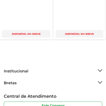
DISPONÍVEL EM BREVE
DISPONÍVEL EM BREVE
Institucional
Sobre o Bretas
Bretas
Grupo Cencosud
Trabalhe conosco
Cartão Bretas
Central de Atendimento
Sobre privacidade
Produtos Bretas
Portal do fornecedor
Código de ética
Fale Conosco