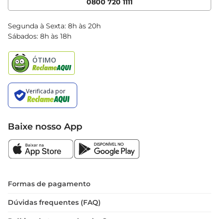
0800 720 1111
Clube Bretas
Blog Bretas
Segunda à Sexta: 8h às 20h
Black Friday
Sábados: 8h às 18h
Natal
Baixe nosso App
Formas de pagamento
Dúvidas frequentes (FAQ)