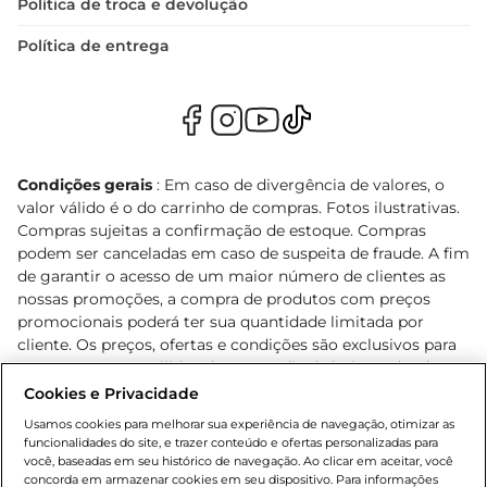
Política de troca e devolução
Política de entrega
Condições gerais
: Em caso de divergência de valores, o
valor válido é o do carrinho de compras. Fotos ilustrativas.
Compras sujeitas a confirmação de estoque. Compras
podem ser canceladas em caso de suspeita de fraude. A fim
de garantir o acesso de um maior número de clientes as
nossas promoções, a compra de produtos com preços
promocionais poderá ter sua quantidade limitada por
cliente. Os preços, ofertas e condições são exclusivos para
o e-commerce e válidos durante o dia de hoje, podendo
sofrer alterações sem prévia notificação. Proibida a venda
Cookies e Privacidade
de bebidas alcoólicas para menores de 18 anos, conforme
Usamos cookies para melhorar sua experiência de navegação, otimizar as
Lei n.º 8069/90, art. 81, inciso II (Estatuto da Criança e do
funcionalidades do site, e trazer conteúdo e ofertas personalizadas para
Adolescente). Preços e condições exclusivos para o
você, baseadas em seu histórico de navegação. Ao clicar em aceitar, você
concorda em armazenar cookies em seu dispositivo. Para informações
, podendo sofrer alterações sem aviso
www.bretas.com.br