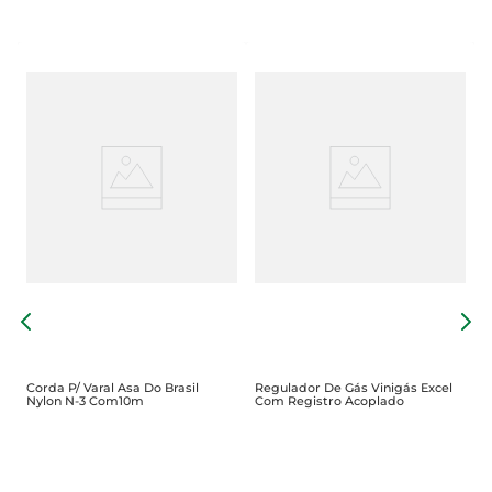
C
3
Corda P/ Varal Asa Do Brasil
Regulador De Gás Vinigás Excel
Nylon N-3 Com10m
Com Registro Acoplado