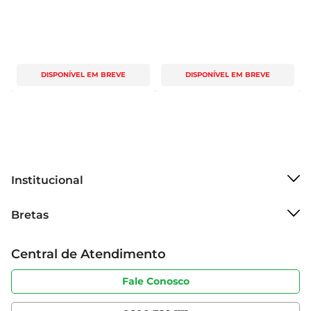
DISPONÍVEL EM BREVE
DISPONÍVEL EM BREVE
Institucional
Sobre o Bretas
Bretas
Grupo Cencosud
Trabalhe conosco
Cartão Bretas
Central de Atendimento
Sobre privacidade
Produtos Bretas
Portal do fornecedor
Código de ética
Fale Conosco
Nossas Lojas
Serviços
Cencosud Media
App Bretas