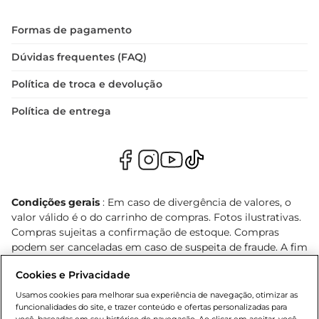
Formas de pagamento
Dúvidas frequentes (FAQ)
Política de troca e devolução
Política de entrega
Condições gerais
: Em caso de divergência de valores, o
valor válido é o do carrinho de compras. Fotos ilustrativas.
Compras sujeitas a confirmação de estoque. Compras
podem ser canceladas em caso de suspeita de fraude. A fim
de garantir o acesso de um maior número de clientes as
Cookies e Privacidade
nossas promoções, a compra de produtos com preços
promocionais poderá ter sua quantidade limitada por
Usamos cookies para melhorar sua experiência de navegação, otimizar as
cliente. Os preços, ofertas e condições são exclusivos para
funcionalidades do site, e trazer conteúdo e ofertas personalizadas para