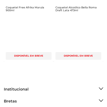
Coquetel Free Afrika Marula
Coquetel Alcoólico Bella Roma
900ml
Draft Lata 473ml
DISPONÍVEL EM BREVE
DISPONÍVEL EM BREVE
Institucional
Sobre o Bretas
Bretas
Grupo Cencosud