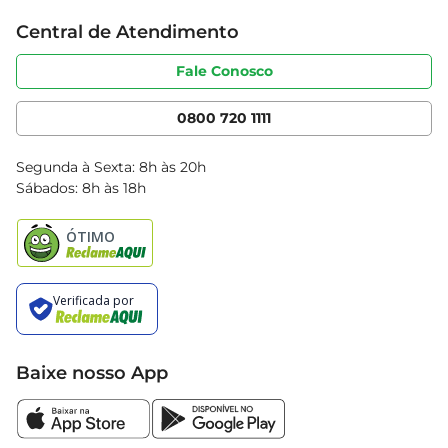
Trabalhe conosco
Cartão Bretas
Central de Atendimento
Sobre privacidade
Produtos Bretas
Portal do fornecedor
Código de ética
Fale Conosco
Nossas Lojas
Serviços
Cencosud Media
App Bretas
0800 720 1111
Clube Bretas
Blog Bretas
Segunda à Sexta: 8h às 20h
Black Friday
Sábados: 8h às 18h
Natal
Baixe nosso App