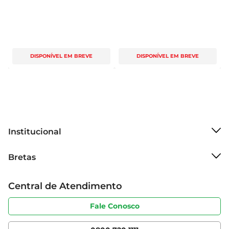
DISPONÍVEL EM BREVE
DISPONÍVEL EM BREVE
Institucional
Sobre o Bretas
Bretas
Grupo Cencosud
Trabalhe conosco
Cartão Bretas
Central de Atendimento
Sobre privacidade
Produtos Bretas
Portal do fornecedor
Código de ética
Fale Conosco
Nossas Lojas
Serviços
Cencosud Media
App Bretas