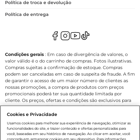
Política de troca e devolução
Política de entrega
Condições gerais
: Em caso de divergência de valores, o
valor válido é o do carrinho de compras. Fotos ilustrativas.
Compras sujeitas a confirmação de estoque. Compras
podem ser canceladas em caso de suspeita de fraude. A fim
de garantir o acesso de um maior número de clientes as
nossas promoções, a compra de produtos com preços
promocionais poderá ter sua quantidade limitada por
cliente. Os preços, ofertas e condições são exclusivos para
o e-commerce e válidos durante o dia de hoje, podendo
sofrer alterações sem prévia notificação. Proibida a venda
Cookies e Privacidade
de bebidas alcoólicas para menores de 18 anos, conforme
Usamos cookies para melhorar sua experiência de navegação, otimizar as
Lei n.º 8069/90, art. 81, inciso II (Estatuto da Criança e do
funcionalidades do site, e trazer conteúdo e ofertas personalizadas para
Adolescente). Preços e condições exclusivos para o
você, baseadas em seu histórico de navegação. Ao clicar em aceitar, você
concorda em armazenar cookies em seu dispositivo. Para informações
, podendo sofrer alterações sem aviso
www.bretas.com.br