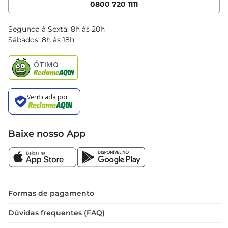
0800 720 1111
Clube Bretas
Blog Bretas
Segunda à Sexta: 8h às 20h
Black Friday
Sábados: 8h às 18h
Natal
Baixe nosso App
Formas de pagamento
Dúvidas frequentes (FAQ)