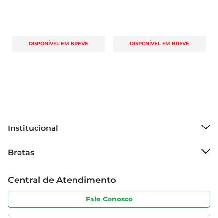
DISPONÍVEL EM BREVE
DISPONÍVEL EM BREVE
Institucional
Sobre o Bretas
Bretas
Grupo Cencosud
Trabalhe conosco
Cartão Bretas
Central de Atendimento
Sobre privacidade
Produtos Bretas
Portal do fornecedor
Código de ética
Fale Conosco
Nossas Lojas
Serviços
Cencosud Media
App Bretas