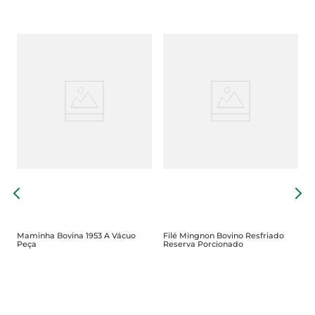
P
P
Maminha Bovina 1953 A Vácuo
Filé Mingnon Bovino Resfriado
Peça
Reserva Porcionado