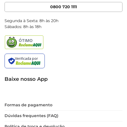
Cencosud Media
App Bretas
0800 720 1111
Clube Bretas
Blog Bretas
Segunda à Sexta: 8h às 20h
Black Friday
Sábados: 8h às 18h
Natal
Baixe nosso App
Formas de pagamento
Dúvidas frequentes (FAQ)
Política de troca e devolução