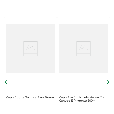
C
2
Copo Aports Termica Para Terere
Copo Plasútil Minnie Mouse Com
Canudo E Pingente 500ml