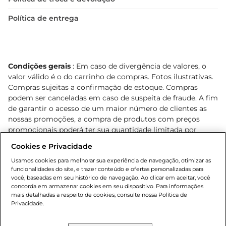
Política de entrega
Condições gerais
: Em caso de divergência de valores, o
valor válido é o do carrinho de compras. Fotos ilustrativas.
Compras sujeitas a confirmação de estoque. Compras
podem ser canceladas em caso de suspeita de fraude. A fim
de garantir o acesso de um maior número de clientes as
nossas promoções, a compra de produtos com preços
promocionais poderá ter sua quantidade limitada por
cliente. Os preços, ofertas e condições são exclusivos para
Cookies e Privacidade
o e-commerce e válidos durante o dia de hoje, podendo
sofrer alterações sem prévia notificação. Proibida a venda
Usamos cookies para melhorar sua experiência de navegação, otimizar as
funcionalidades do site, e trazer conteúdo e ofertas personalizadas para
de bebidas alcoólicas para menores de 18 anos, conforme
você, baseadas em seu histórico de navegação. Ao clicar em aceitar, você
Lei n.º 8069/90, art. 81, inciso II (Estatuto da Criança e do
concorda em armazenar cookies em seu dispositivo. Para informações
Adolescente). Preços e condições exclusivos para o
mais detalhadas a respeito de cookies, consulte nossa Política de
, podendo sofrer alterações sem aviso
Privacidade.
www.bretas.com.br
prévio. O valor mínimo para as compras on-line é de R$
80,00.