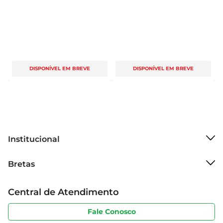
DISPONÍVEL EM BREVE
DISPONÍVEL EM BREVE
Institucional
Sobre o Bretas
Bretas
Grupo Cencosud
Trabalhe conosco
Cartão Bretas
Central de Atendimento
Sobre privacidade
Produtos Bretas
Portal do fornecedor
Código de ética
Fale Conosco
Nossas Lojas
Serviços