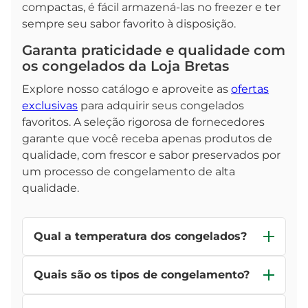
compactas, é fácil armazená-las no freezer e ter
sempre seu sabor favorito à disposição.
Garanta praticidade e qualidade com
os congelados da Loja Bretas
Explore nosso catálogo e aproveite as
ofertas
exclusivas
para adquirir seus congelados
favoritos. A seleção rigorosa de fornecedores
garante que você receba apenas produtos de
qualidade, com frescor e sabor preservados por
um processo de congelamento de alta
qualidade.
Qual a temperatura dos congelados?
Os alimentos congelados devem ser
Quais são os tipos de congelamento?
armazenados a uma temperatura de -18°C ou
mais baixa para preservar sua qualidade e
Existem dois tipos principais de congelamento: o
segurança. Mantenha seu congelador regulado