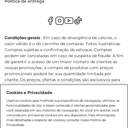
Política de entrega
Condições gerais
: Em caso de divergência de valores, o
valor válido é o do carrinho de compras. Fotos ilustrativas.
Compras sujeitas a confirmação de estoque. Compras
podem ser canceladas em caso de suspeita de fraude. A fim
de garantir o acesso de um maior número de clientes as
nossas promoções, a compra de produtos com preços
promocionais poderá ter sua quantidade limitada por
cliente. Os preços, ofertas e condições são exclusivos para
o e-commerce e válidos durante o dia de hoje, podendo
sofrer alterações sem prévia notificação. Proibida a venda
Cookies e Privacidade
de bebidas alcoólicas para menores de 18 anos, conforme
Usamos cookies para melhorar sua experiência de navegação, otimizar as
Lei n.º 8069/90, art. 81, inciso II (Estatuto da Criança e do
funcionalidades do site, e trazer conteúdo e ofertas personalizadas para
Adolescente). Preços e condições exclusivos para o
você, baseadas em seu histórico de navegação. Ao clicar em aceitar, você
concorda em armazenar cookies em seu dispositivo. Para informações
, podendo sofrer alterações sem aviso
www.bretas.com.br
mais detalhadas a respeito de cookies, consulte nossa Política de
prévio. O valor mínimo para as compras on-line é de R$
Privacidade.
80,00.