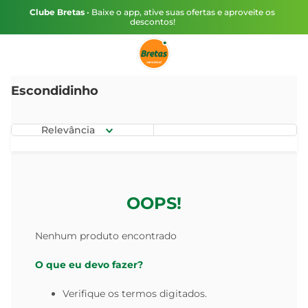
Clube Bretas
• Baixe o app, ative suas ofertas e aproveite os
descontos!
Escondidinho
Relevância
OOPS!
Nenhum produto encontrado
O que eu devo fazer?
Verifique os termos digitados.