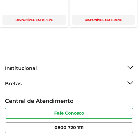
DISPONÍVEL EM BREVE
DISPONÍVEL EM BREVE
Institucional
Sobre o Bretas
Bretas
Grupo Cencosud
Trabalhe conosco
Cartão Bretas
Central de Atendimento
Sobre privacidade
Produtos Bretas
Portal do fornecedor
Código de ética
Fale Conosco
Nossas Lojas
Serviços
Cencosud Media
App Bretas
0800 720 1111
Clube Bretas