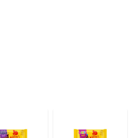
ncia da cobertura com o sabor rico do chocolate. Cada 
 bolos, cupcakes ou simplesmente para petiscar, esses 
eliciosa que agrada a todos. Além de serem um ótimo 
vertida de estimular a criatividade. 

colorido e chamativo da embalagem também a torna uma 