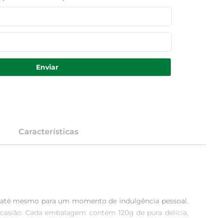
Enviar
Características
u até mesmo para um momento de indulgência pessoal. 
 ocasião. Cada embalagem contém 120g de pura delícia, 