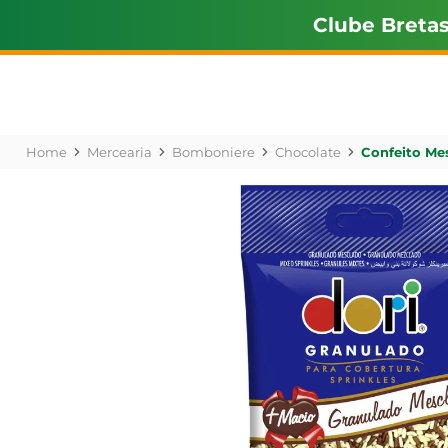
Clube Breta
Mercearia
Bomboniere
Chocolate
Confeito Me