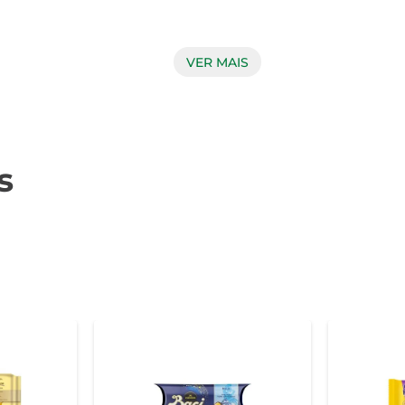
VER MAIS
s Dori oferecem uma experiência gustativa que combina a crocâ
 você tenha uma mordida perfeita a cada vez. Seja para decorar
s
ões familiares, os confeitos mesclados Dori são uma adição d
tividades de artesanato com crianças, tornando-se uma forma di
mantendo a frescura dos confeitos por mais tempo. O design 
sto de quem recebe. 

al