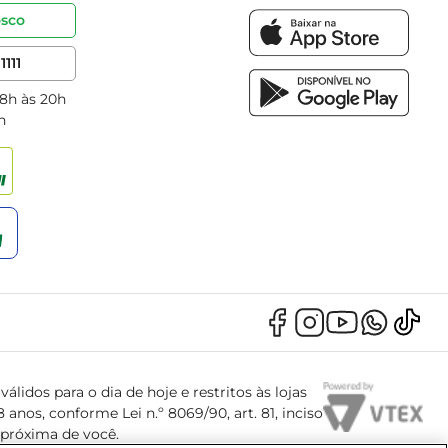
osco
1111
 8h às 20h
h
álidos para o dia de hoje e restritos às lojas
anos, conforme Lei n.º 8069/90, art. 81, inciso
s próxima de você.