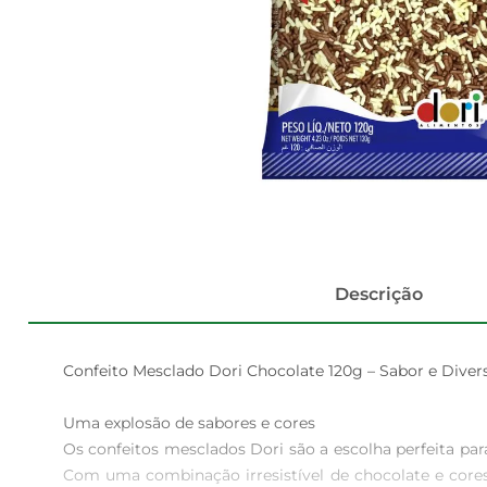
Descrição
Confeito Mesclado Dori Chocolate 120g – Sabor e Dive
Uma explosão de sabores e cores  

Os confeitos mesclados Dori são a escolha perfeita 
Com uma combinação irresistível de chocolate e cores 