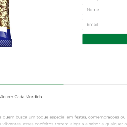
rsão em Cada Mordida

para quem busca um toque especial em festas, comemorações o
vibrantes, esses confeitos trazem alegria e sabor a qualquer