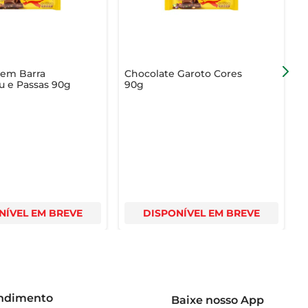
 em Barra
Chocolate Garoto Cores
C
u e Passas 90g
90g
R
NÍVEL EM BREVE
DISPONÍVEL EM BREVE
endimento
Baixe nosso App