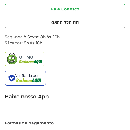
Portal do fornecedor
Código de ética
Fale Conosco
Nossas Lojas
Serviços
Cencosud Media
App Bretas
0800 720 1111
Clube Bretas
Blog Bretas
Segunda à Sexta: 8h às 20h
Black Friday
Sábados: 8h às 18h
Natal
Baixe nosso App
Formas de pagamento