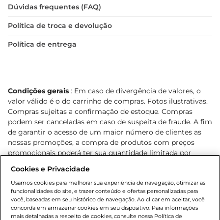
Dúvidas frequentes (FAQ)
Política de troca e devolução
Política de entrega
Condições gerais
: Em caso de divergência de valores, o
valor válido é o do carrinho de compras. Fotos ilustrativas.
Compras sujeitas a confirmação de estoque. Compras
podem ser canceladas em caso de suspeita de fraude. A fim
de garantir o acesso de um maior número de clientes as
nossas promoções, a compra de produtos com preços
promocionais poderá ter sua quantidade limitada por
cliente. Os preços, ofertas e condições são exclusivos para
Cookies e Privacidade
o e-commerce e válidos durante o dia de hoje, podendo
sofrer alterações sem prévia notificação. Proibida a venda
Usamos cookies para melhorar sua experiência de navegação, otimizar as
funcionalidades do site, e trazer conteúdo e ofertas personalizadas para
de bebidas alcoólicas para menores de 18 anos, conforme
você, baseadas em seu histórico de navegação. Ao clicar em aceitar, você
Lei n.º 8069/90, art. 81, inciso II (Estatuto da Criança e do
concorda em armazenar cookies em seu dispositivo. Para informações
Adolescente). Preços e condições exclusivos para o
mais detalhadas a respeito de cookies, consulte nossa Política de