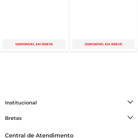
DISPONÍVEL EM BREVE
DISPONÍVEL EM BREVE
Institucional
Sobre o Bretas
Bretas
Grupo Cencosud
Trabalhe conosco
Cartão Bretas
Central de Atendimento
Sobre privacidade
Produtos Bretas