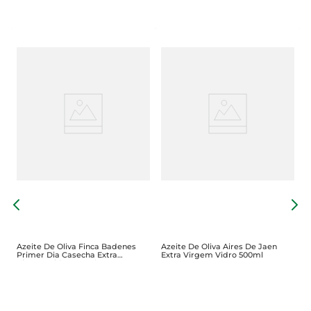
A
E
Azeite De Oliva Finca Badenes
Azeite De Oliva Aires De Jaen
Primer Dia Casecha Extra
Extra Virgem Vidro 500ml
Virgem Vidro 500ml