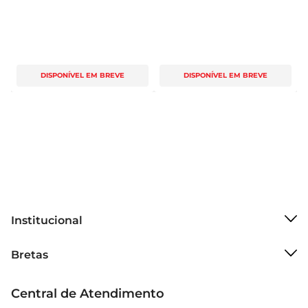
DISPONÍVEL EM BREVE
DISPONÍVEL EM BREVE
Institucional
Sobre o Bretas
Bretas
Grupo Cencosud
Trabalhe conosco
Cartão Bretas
Central de Atendimento
Sobre privacidade
Produtos Bretas