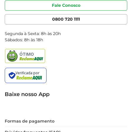
Portal do fornecedor
Código de ética
Fale Conosco
Nossas Lojas
Serviços
Cencosud Media
App Bretas
0800 720 1111
Clube Bretas
Blog Bretas
Segunda à Sexta: 8h às 20h
Black Friday
Sábados: 8h às 18h
Natal
Baixe nosso App
Formas de pagamento