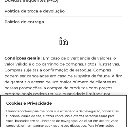
Dúvidas frequentes (FAQ)
Política de troca e devolução
Política de entrega
Condições gerais
: Em caso de divergência de valores, o
valor válido é o do carrinho de compras. Fotos ilustrativas.
Compras sujeitas a confirmação de estoque. Compras
podem ser canceladas em caso de suspeita de fraude. A fim
de garantir o acesso de um maior número de clientes as
nossas promoções, a compra de produtos com preços
promocionais poderá ter sua quantidade limitada por
cliente. Os preços, ofertas e condições são exclusivos para
Cookies e Privacidade
o e-commerce e válidos durante o dia de hoje, podendo
sofrer alterações sem prévia notificação. Proibida a venda
Usamos cookies para melhorar sua experiência de navegação, otimizar as
funcionalidades do site, e trazer conteúdo e ofertas personalizadas para
de bebidas alcoólicas para menores de 18 anos, conforme
você, baseadas em seu histórico de navegação. Ao clicar em aceitar, você
Lei n.º 8069/90, art. 81, inciso II (Estatuto da Criança e do
concorda em armazenar cookies em seu dispositivo. Para informações