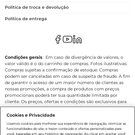
Política de troca e devolução
Política de entrega
Condições gerais
: Em caso de divergência de valores, o
valor válido é o do carrinho de compras. Fotos ilustrativas.
Compras sujeitas a confirmação de estoque. Compras
podem ser canceladas em caso de suspeita de fraude. A fim
de garantir o acesso de um maior número de clientes as
nossas promoções, a compra de produtos com preços
promocionais poderá ter sua quantidade limitada por
cliente. Os preços, ofertas e condições são exclusivos para
o e-commerce e válidos durante o dia de hoje, podendo
sofrer alterações sem prévia notificação. Proibida a venda
Cookies e Privacidade
de bebidas alcoólicas para menores de 18 anos, conforme
Usamos cookies para melhorar sua experiência de navegação, otimizar as
Lei n.º 8069/90, art. 81, inciso II (Estatuto da Criança e do
funcionalidades do site, e trazer conteúdo e ofertas personalizadas para
Adolescente). Preços e condições exclusivos para o
você, baseadas em seu histórico de navegação. Ao clicar em aceitar, você