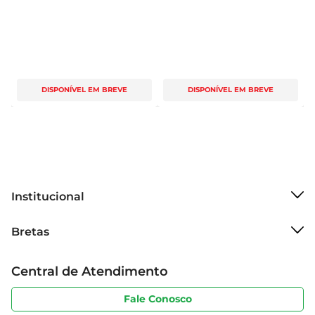
DISPONÍVEL EM BREVE
DISPONÍVEL EM BREVE
Institucional
Sobre o Bretas
Bretas
Grupo Cencosud
Trabalhe conosco
Cartão Bretas
Central de Atendimento
Sobre privacidade
Produtos Bretas
Portal do fornecedor
Código de ética
Fale Conosco
Nossas Lojas
Serviços