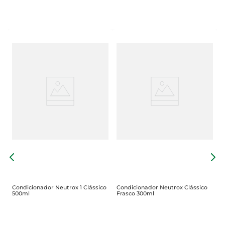
C
B
Condicionador Neutrox 1 Clássico
Condicionador Neutrox Clássico
500ml
Frasco 300ml