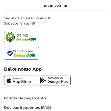
Cencosud Media
App Bretas
0800 720 1111
Clube Bretas
Blog Bretas
Segunda à Sexta: 8h às 20h
Black Friday
Sábados: 8h às 18h
Natal
Baixe nosso App
Formas de pagamento
Dúvidas frequentes (FAQ)