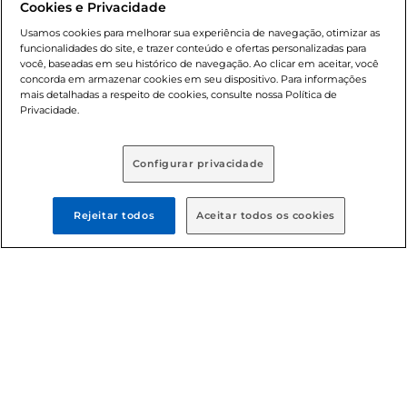
Cookies e Privacidade
nossas promoções, a compra de produtos com preços
promocionais poderá ter sua quantidade limitada por
Usamos cookies para melhorar sua experiência de navegação, otimizar as
cliente. Os preços, ofertas e condições são exclusivos para
funcionalidades do site, e trazer conteúdo e ofertas personalizadas para
você, baseadas em seu histórico de navegação. Ao clicar em aceitar, você
o e-commerce e válidos durante o dia de hoje, podendo
concorda em armazenar cookies em seu dispositivo. Para informações
sofrer alterações sem prévia notificação. Proibida a venda
mais detalhadas a respeito de cookies, consulte nossa Política de
de bebidas alcoólicas para menores de 18 anos, conforme
Privacidade.
Lei n.º 8069/90, art. 81, inciso II (Estatuto da Criança e do
Adolescente). Preços e condições exclusivos para o
, podendo sofrer alterações sem aviso
www.bretas.com.br
Configurar privacidade
prévio. O valor mínimo para as compras on-line é de R$
80,00.
Rejeitar todos
Aceitar todos os cookies
© 2025 Copyright. Todos os direitos
reservados Bretas.
Cencosud Brasil Comercial SA.CNPJ sob n°
39.346.861/0350-38 . Sediada na Av. das Nações Unidas,