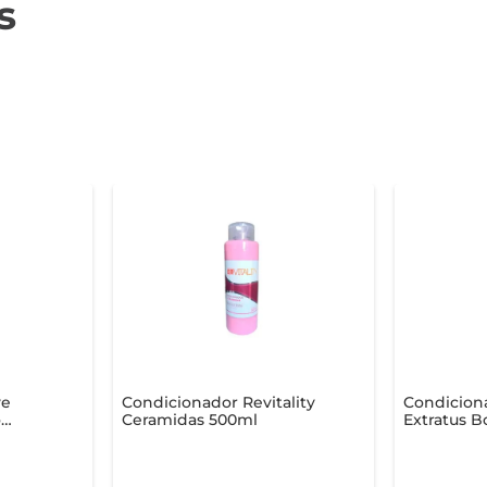
s
ve
Condicionador Revitality
Condicion
o
Ceramidas 500ml
Extratus B
Marinhas 