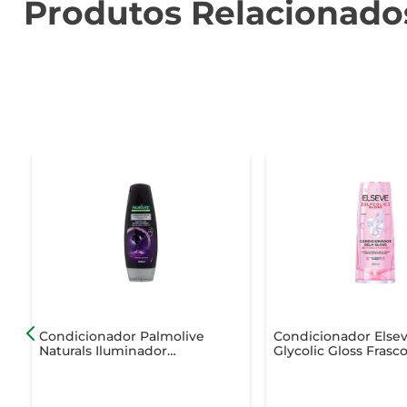
Produtos Relacionado
Condicionador Palmolive
Condicionador Else
Naturals Iluminador
Glycolic Gloss Frasc
Pretos 350ml
400ml