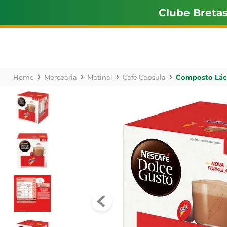
Clube Breta
Mercearia
Matinal
Café Capsula
Composto Láct