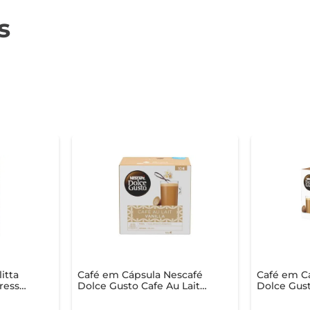
s
itta
Café em Cápsula Nescafé
Café em C
resso
Dolce Gusto Cafe Au Lait
Dolce Gust
 c/ 10
Baunilha 110g com 10
100g c/ 10 
Unidades