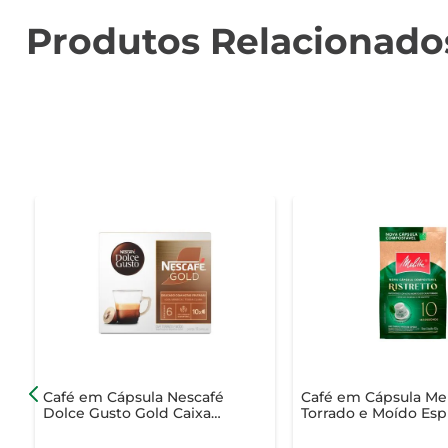
Produtos Relacionado
Café em Cápsula Nescafé
Café em Cápsula Mel
Dolce Gusto Gold Caixa
Torrado e Moído Esp
60g com 10 Unidades
Ristretto Pacote 5.2g
Unid