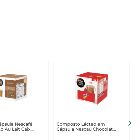
ápsula Nescafé
Composto Lácteo em
o Au Lait Caixa
Cápsula Nescau Chocolate
C
unid
Nescafé Dolce Gusto
C
Caixa 17g c/ 16 Unid
c