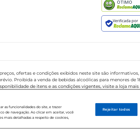
reços, ofertas e condições exibidos neste site são informativos, v
révio. Proibida a venda de bebidas alcoólicas para menores de 18 
isponibilidade de itens e as condições vigentes, visite a loja mai
 as funcionalidades do site, e trazer
Rejeitar todos
ico de navegação. Ao clicar em aceitar, você
s mais detalhadas a respeito de cookies,
0-38 . Sediada na Av. das Nações Unidas, 12.995, 21º andar, CEP: 04.578-000