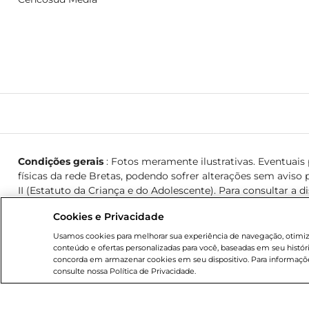
Condições gerais
: Fotos meramente ilustrativas. Eventuais p
físicas da rede Bretas, podendo sofrer alterações sem aviso p
II (Estatuto da Criança e do Adolescente). Para consultar a d
Cookies e Privacidade
© 2026 Copyright. Todos os direitos reservados Bretas.
Usamos cookies para melhorar sua experiência de navegação, otimizar
conteúdo e ofertas personalizadas para você, baseadas em seu histór
concorda em armazenar cookies em seu dispositivo. Para informaçõe
consulte nossa Política de Privacidade.
Cencosud Brasil Comercial SA.
CNPJ sob n° 39.346.861/035