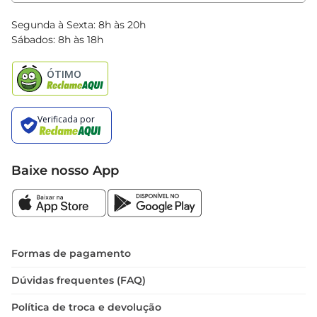
Clube Bretas
Blog Bretas
Segunda à Sexta: 8h às 20h
Black Friday
Sábados: 8h às 18h
Natal
Baixe nosso App
Formas de pagamento
Dúvidas frequentes (FAQ)
Política de troca e devolução