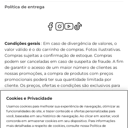
Política de entrega
Condições gerais
: Em caso de divergência de valores, o
valor válido é o do carrinho de compras. Fotos ilustrativas.
Compras sujeitas a confirmação de estoque. Compras
podem ser canceladas em caso de suspeita de fraude. A fim
de garantir o acesso de um maior número de clientes as
nossas promoções, a compra de produtos com preços
promocionais poderá ter sua quantidade limitada por
cliente. Os preços, ofertas e condições são exclusivos para
o e-commerce e válidos durante o dia de hoje, podendo
sofrer alterações sem prévia notificação. Proibida a venda
Cookies e Privacidade
de bebidas alcoólicas para menores de 18 anos, conforme
Usamos cookies para melhorar sua experiência de navegação, otimizar as
Lei n.º 8069/90, art. 81, inciso II (Estatuto da Criança e do
funcionalidades do site, e trazer conteúdo e ofertas personalizadas para
Adolescente). Preços e condições exclusivos para o
você, baseadas em seu histórico de navegação. Ao clicar em aceitar, você
concorda em armazenar cookies em seu dispositivo. Para informações
, podendo sofrer alterações sem aviso
www.bretas.com.br
mais detalhadas a respeito de cookies, consulte nossa Política de
prévio. O valor mínimo para as compras on-line é de R$