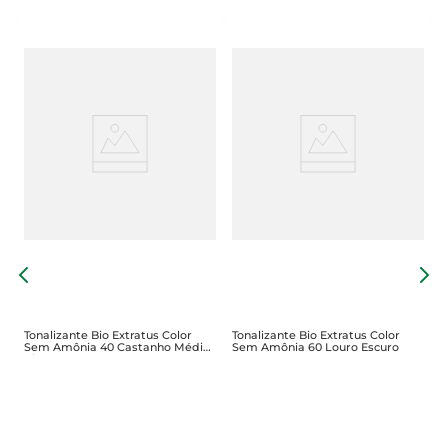
C
C
Tonalizante Bio Extratus Color
Tonalizante Bio Extratus Color
Sem Amônia 40 Castanho Médio
Sem Amônia 60 Louro Escuro
Bio