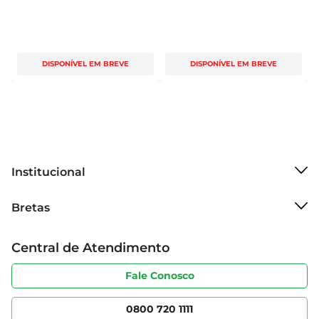
DISPONÍVEL EM BREVE
DISPONÍVEL EM BREVE
Institucional
Sobre o Bretas
Bretas
Grupo Cencosud
Trabalhe conosco
Cartão Bretas
Central de Atendimento
Sobre privacidade
Produtos Bretas
Portal do fornecedor
Código de ética
Fale Conosco
Nossas Lojas
Serviços
Cencosud Media
App Bretas
0800 720 1111