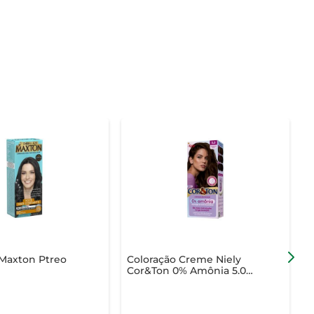
 Maxton Ptreo
Coloração Creme Niely
C
Cor&Ton 0% Amônia 5.0
P
Castanho Claro