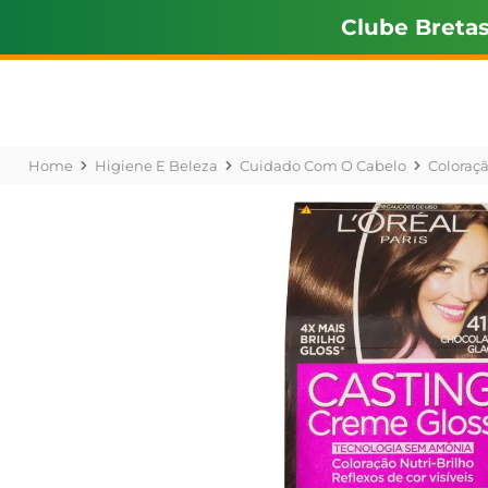
Clube Breta
Higiene E Beleza
Cuidado Com O Cabelo
Coloraç