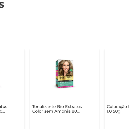
s
atus
Tonalizante Bio Extratus
Coloração
90
Color sem Amônia 80
1.0 50g
Louro Claro