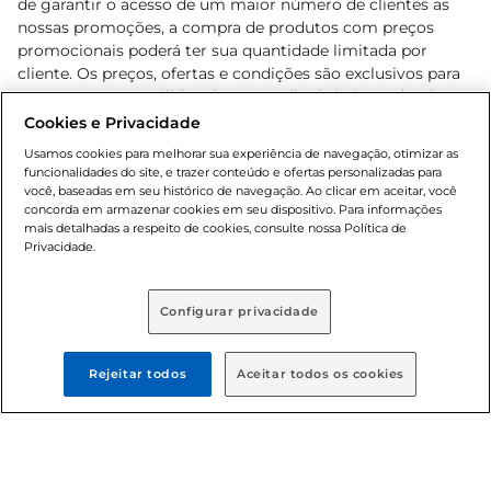
de garantir o acesso de um maior número de clientes as
nossas promoções, a compra de produtos com preços
promocionais poderá ter sua quantidade limitada por
cliente. Os preços, ofertas e condições são exclusivos para
o e-commerce e válidos durante o dia de hoje, podendo
sofrer alterações sem prévia notificação. Proibida a venda
Cookies e Privacidade
de bebidas alcoólicas para menores de 18 anos, conforme
Usamos cookies para melhorar sua experiência de navegação, otimizar as
Lei n.º 8069/90, art. 81, inciso II (Estatuto da Criança e do
funcionalidades do site, e trazer conteúdo e ofertas personalizadas para
Adolescente). Preços e condições exclusivos para o
você, baseadas em seu histórico de navegação. Ao clicar em aceitar, você
concorda em armazenar cookies em seu dispositivo. Para informações
, podendo sofrer alterações sem aviso
www.bretas.com.br
mais detalhadas a respeito de cookies, consulte nossa Política de
prévio. O valor mínimo para as compras on-line é de R$
Privacidade.
80,00.
Configurar privacidade
© 2025 Copyright. Todos os direitos
reservados Bretas.
Rejeitar todos
Aceitar todos os cookies
Cencosud Brasil Comercial SA.CNPJ sob n°
39.346.861/0350-38 . Sediada na Av. das Nações Unidas,