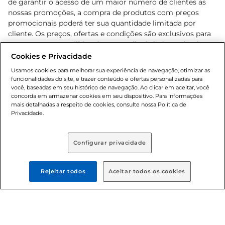
de garantir o acesso de um maior número de clientes as
nossas promoções, a compra de produtos com preços
promocionais poderá ter sua quantidade limitada por
cliente. Os preços, ofertas e condições são exclusivos para
o e-commerce e válidos durante o dia de hoje, podendo
sofrer alterações sem prévia notificação. Proibida a venda
Cookies e Privacidade
de bebidas alcoólicas para menores de 18 anos, conforme
Usamos cookies para melhorar sua experiência de navegação, otimizar as
Lei n.º 8069/90, art. 81, inciso II (Estatuto da Criança e do
funcionalidades do site, e trazer conteúdo e ofertas personalizadas para
Adolescente). Preços e condições exclusivos para o
você, baseadas em seu histórico de navegação. Ao clicar em aceitar, você
concorda em armazenar cookies em seu dispositivo. Para informações
, podendo sofrer alterações sem aviso
www.bretas.com.br
mais detalhadas a respeito de cookies, consulte nossa Política de
prévio. O valor mínimo para as compras on-line é de R$
Privacidade.
80,00.
Configurar privacidade
© 2025 Copyright. Todos os direitos
reservados Bretas.
Rejeitar todos
Aceitar todos os cookies
Cencosud Brasil Comercial SA.CNPJ sob n°
39.346.861/0350-38 . Sediada na Av. das Nações Unidas,