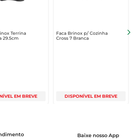
nox Terrina
Faca Brinox p/ Cozinha
F
a 29.5cm
Cross 7 Branca
P
M
NÍVEL EM BREVE
DISPONÍVEL EM BREVE
endimento
Baixe nosso App