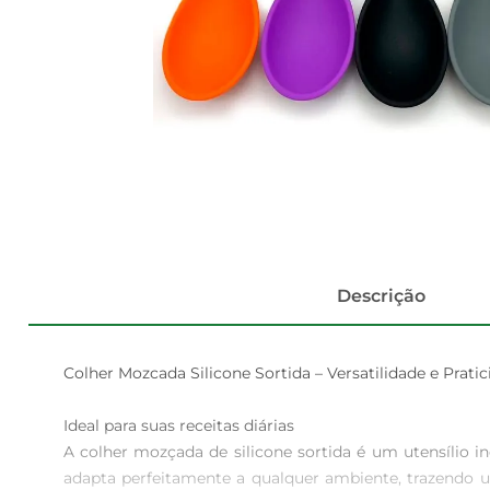
Descrição
Colher Mozcada Silicone Sortida – Versatilidade e Pratic
Ideal para suas receitas diárias  

A colher mozçada de silicone sortida é um utensílio i
adapta perfeitamente a qualquer ambiente, trazendo um 