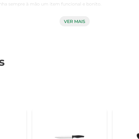
enha sempre à mão um item funcional e bonito.

VER MAIS
e ao calor, permitindo que você a utilize em panelas e frigideir
mpre seguras e saudáveis. A colher é fácil de limpar, podendo s
s
confortável, a colher mozçada é leve e fácil de usar. Seu f
da mais agradável. Seja para preparar um molho, misturar ingr
sde pratos doces até salgados. Sua flexibilidade permite que v
perfícies antiaderentes, evitando riscos e danos às suas panelas e