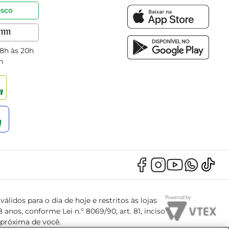
osco
1111
 8h às 20h
h
álidos para o dia de hoje e restritos às lojas
anos, conforme Lei n.º 8069/90, art. 81, inciso
s próxima de você.