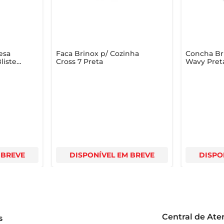
esa
Faca Brinox p/ Cozinha
Concha Bri
lister
Cross 7 Preta
Wavy Pret
es
 BREVE
DISPONÍVEL EM BREVE
DISPO
Central de At
s