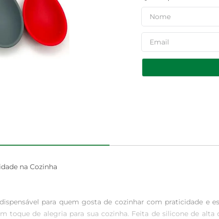
idade na Cozinha

ndispensável para quem gosta de cozinhar com praticidade e e
toque de alegria para sua cozinha. Feita de silicone de alta 