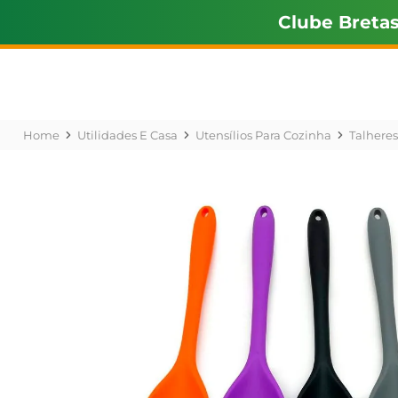
Clube Breta
Utilidades E Casa
Utensílios Para Cozinha
Talheres