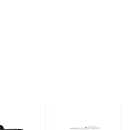
as sem o risco de derretimento. Além disso, o material é 
er lavada à mão ou em máquina de lavar, o que facilita 
ormato permite que você tenha um controle preciso ao 
edientes ou servir uma deliciosa sopa, essa colher é a 
ocê raspe cada gota de massa da tigela, garantindo que 
 utensílios.