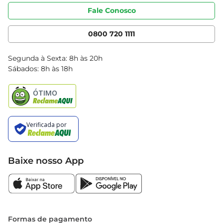
Portal do fornecedor
Código de ética
Fale Conosco
Nossas Lojas
Serviços
Cencosud Media
App Bretas
0800 720 1111
Clube Bretas
Blog Bretas
Segunda à Sexta: 8h às 20h
Black Friday
Sábados: 8h às 18h
Natal
Baixe nosso App
Formas de pagamento