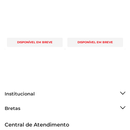
DISPONÍVEL EM BREVE
DISPONÍVEL EM BREVE
Institucional
Sobre o Bretas
Bretas
Grupo Cencosud
Trabalhe conosco
Cartão Bretas
Central de Atendimento
Sobre privacidade
Produtos Bretas