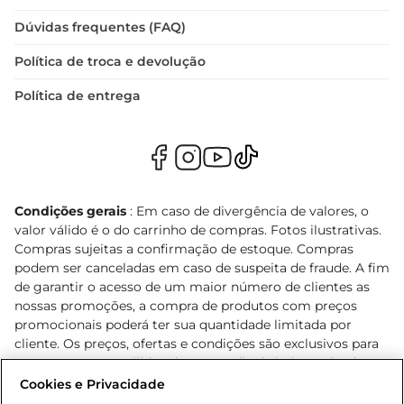
Dúvidas frequentes (FAQ)
Política de troca e devolução
Política de entrega
Condições gerais
: Em caso de divergência de valores, o
valor válido é o do carrinho de compras. Fotos ilustrativas.
Compras sujeitas a confirmação de estoque. Compras
podem ser canceladas em caso de suspeita de fraude. A fim
de garantir o acesso de um maior número de clientes as
nossas promoções, a compra de produtos com preços
promocionais poderá ter sua quantidade limitada por
cliente. Os preços, ofertas e condições são exclusivos para
o e-commerce e válidos durante o dia de hoje, podendo
sofrer alterações sem prévia notificação. Proibida a venda
Cookies e Privacidade
de bebidas alcoólicas para menores de 18 anos, conforme